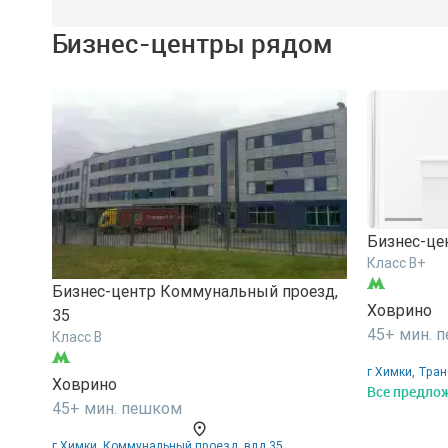
Бизнес-центры рядом
Бизнес-це
Класс B+
Бизнес-центр Коммунальный проезд,
Ховрино
35
45+ мин. 
Класс B
г Химки, Тран
Ховрино
Все предлож
45+ мин. пешком
г Химки, Коммунальный проезд, влд 35