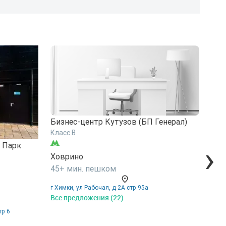
Бизнес-центр Кутузов (БП Генерал)
Биз
Класс B
Клас
›
 Парк
Ховрино
Хов
45+ мин. пешком
45+
г Химки, ул Рабочая, д 2А стр 95а
г Хим
Все предложения (22)
Все 
тр 6