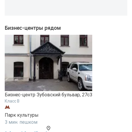
Бизнес-центры рядом
Б
Бизнес-центр Зубовский бульвар, 27с3
К
Класс B
П
Парк культуры
7
3 мин. пешком
С