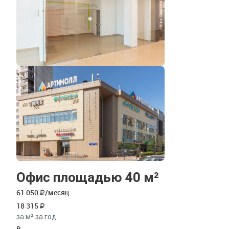
Офис площадью 40 м²
61 050
/месяц
18 315
за м² за год
B