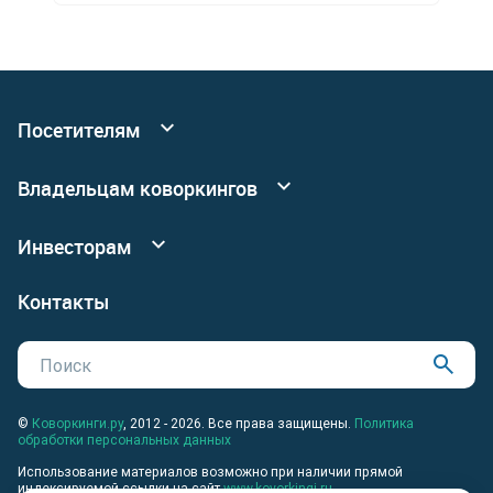
Посетителям
Все коворкинги
Владельцам коворкингов
События
Реклама
Подробнее о сервисных офисах
Инвесторам
Новый коворкинг
Инвестировать в коворкинги
Контакты
Владельцам недвижимости
©
Коворкинги.ру
, 2012 - 2026. Все права защищены.
Политика
обработки персональных данных
Использование материалов возможно при наличии прямой
индексируемой ссылки на сайт
www.kovorkingi.ru