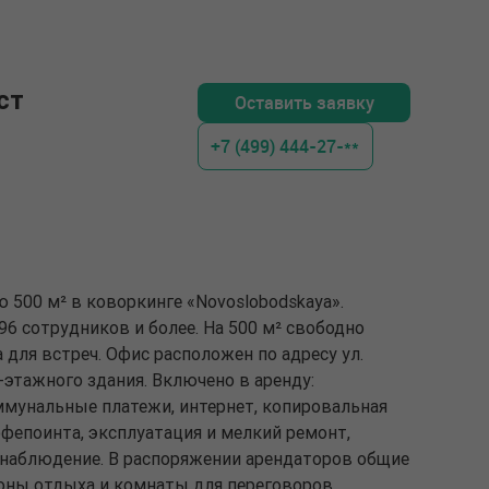
ст
Оставить заявку
+7 (499) 444-27-**
 500 м² в коворкинге «Novoslobodskaya».
6 сотрудников и более. На 500 м² свободно
 для встреч. Офис расположен по адресу ул.
8-этажного здания. Включено в аренду:
мунальные платежи, интернет, копировальная
офепоинта, эксплуатация и мелкий ремонт,
онаблюдение. В распоряжении арендаторов общие
зоны отдыха и комнаты для переговоров.