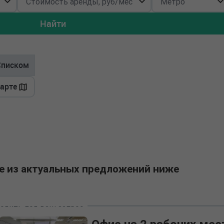
Найти
Списком
карте
е из актуальных предложений ниже
одить под ваш запрос