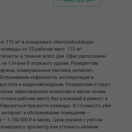
+7 (499) 322-30-**
ю 115 м² в коворкинге «Novoslobodskaya».
команды от 23 рабочих мест. 115 м²
тесноты в течение всего дня. Офис расположен
6, на 1 этаже 8-этажного здания. Резидентам
ержка, коммунальные платежи, интернет,
обслуживание кофепоинта, эксплуатация и
 доступа и видеонаблюдение. Резидентам открыт
 кухне, переговорным комнатам и лаунж-зонам.
готовое рабочее место без вложений в ремонт и
ироваться при росте команды. В стоимость уже
 интернет и обслуживание помещения —
 — 1 150 000 ₽ в месяц. Цена указана с учётом
бронировать просмотр или уточнить наличие