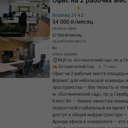
Офис на 2 рабочих мес
Botanika 24
4.2
54 000
/месяц
за весь офис
27 000
/месяц
за рабочее место
B+
класс здания
МЦК/м. «Ботанический сад», пр-д Се
Ботанический Сад
11 мин
Офис на 2 рабочих места площадью
формат для небольшой команды ил
пространства — без тесноты в теч
м. «Ботанический сад», пр-д Сереб
Класс B+ — баланс качества поме
скоростной стабильный интернет W
доступ к общей инфраструктуре —
Аренда офиса в коворкинге — это 