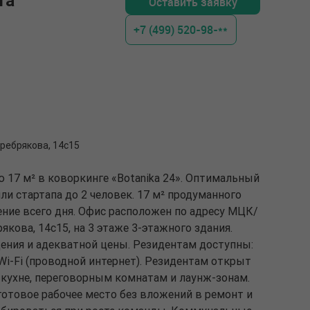
та
Оставить заявку
+7 (499) 520-98-**
ребрякова, 14с15
 17 м² в коворкинге «Botanika 24». Оптимальный
и стартапа до 2 человек. 17 м² продуманного
ение всего дня. Офис расположен по адресу МЦК/
рякова, 14с15, на 3 этаже 3-этажного здания.
щения и адекватной цены. Резидентам доступны:
i-Fi (проводной интернет). Резидентам открыт
 кухне, переговорным комнатам и лаунж-зонам.
готовое рабочее место без вложений в ремонт и