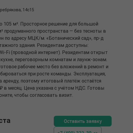
ребрякова, 14с15
ю 105 м². Просторное решение для большой
м² продуманного пространства — без тесноты в
ен по адресу МЦК/м. «Ботанический сад», пр-д
-этажного здания. Резидентам доступны:
i-Fi (проводной интернет). Резидентам открыт
 кухне, переговорным комнатам и лаунж-зонам.
готовое рабочее место без вложений в ремонт и
ироваться при росте команды. Эксплуатация,
в аренду, поэтому итоговый платёж остаётся
₽ в месяц. Цена указана с учётом НДС. Готовы
оните, чтобы согласовать визит.
ста
Оставить заявку