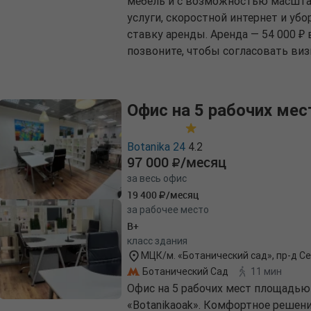
мебель и с возможностью масшта
услуги, скоростной интернет и убо
ставку аренды. Аренда — 54 000 ₽
позвоните, чтобы согласовать виз
Офис на 5 рабочих мес
Botanika 24
4.2
97 000
/месяц
за весь офис
19 400
/месяц
за рабочее место
B+
класс здания
МЦК/м. «Ботанический сад», пр-д Се
Ботанический Сад
11 мин
Офис на 5 рабочих мест площадью
«Botanikaoak». Комфортное решени