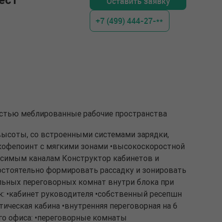
Оставить заявку
+7 (499) 444-27-**
ностью меблированные рабочие пространства
высоты, со встроенными системами зарядки,
•кофепоинт с мягкими зонами •высокоскоростной
висимым каналам Конструктор кабинетов и
остоятельно формировать рассадку и зонировать
льных переговорных комнат внутри блока при
: •кабинет руководителя •собственный ресепшн
стическая кабина •внутренняя переговорная на 6
го офиса: •переговорные комнаты