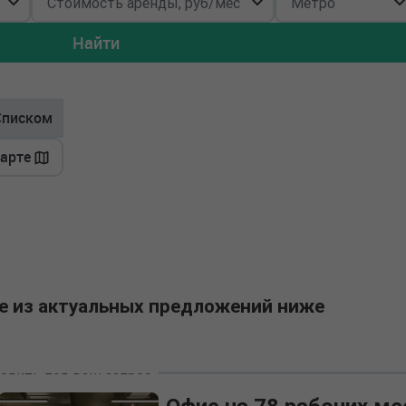
Найти
Списком
карте
е из актуальных предложений ниже
одить под ваш запрос