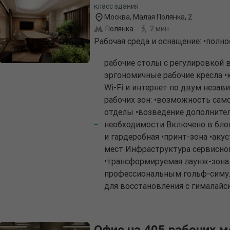
класс здания
Москва, Малая Полянка, 2
Полянка
2 мин
Рабочая среда и оснащение: •пол
рабочие столы с регулировкой 
эргономичные рабочие кресла 
Wi-Fi и интернет по двум неза
рабочих зон: •возможность сам
отделы •возведение дополните
необходимости Включено в блок
и гардеробная •принт-зона •аку
мест Инфраструктура сервисно
•трансформируемая лаунж-зона 
профессиональным гольф-симул
для восстановления с гималайс
Офис на 405 рабочих м