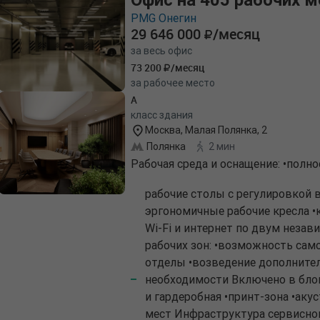
PMG Онегин
29 646 000
/месяц
за весь офис
73 200
/месяц
за рабочее место
A
класс здания
Москва, Малая Полянка, 2
Полянка
2 мин
Рабочая среда и оснащение: •пол
рабочие столы с регулировкой 
эргономичные рабочие кресла 
Wi-Fi и интернет по двум неза
рабочих зон: •возможность сам
отделы •возведение дополните
необходимости Включено в блок
и гардеробная •принт-зона •аку
мест Инфраструктура сервисно