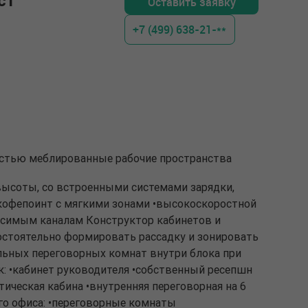
ст
Оставить заявку
+7 (499) 638-21-**
ностью меблированные рабочие пространства
высоты, со встроенными системами зарядки,
•кофепоинт с мягкими зонами •высокоскоростной
висимым каналам Конструктор кабинетов и
остоятельно формировать рассадку и зонировать
льных переговорных комнат внутри блока при
: •кабинет руководителя •собственный ресепшн
стическая кабина •внутренняя переговорная на 6
го офиса: •переговорные комнаты