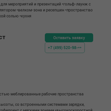
для мероприятий и презентаций •гольф-лаунж с
ятором •велком-зона и ресепшен •пространство
кой солью •кухня
ст
Оставить заявку
+7 (499) 520-98-**
ностью меблированные рабочие пространства
высоты, со встроенными системами зарядки,
•кофепоинт с мягкими зонами •высокоскоростной