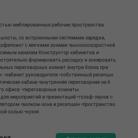
ностью меблированные рабочие пространства
высоты, со встроенными системами зарядки,
•кофепоинт с мягкими зонами •высокоскоростной
висимым каналам Конструктор кабинетов и
остоятельно формировать рассадку и зонировать
льных переговорных комнат внутри блока при
: •кабинет руководителя •собственный ресепшн
стическая кабина •внутренняя переговорная на 6
го офиса: •переговорные комнаты
для мероприятий и презентаций •гольф-лаунж с
ятором •велком-зона и ресепшен •пространство
кой солью •кухня
ест