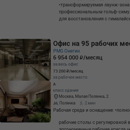
•трансформируемая лаунж-зона 
профессиональным гольф-симул
для восстановления с гималайс
Офис на 95 рабочих ме
PMG Онегин
6 954 000
/месяц
за весь офис
73 200
/месяц
за рабочее место
A
класс здания
Москва, Малая Полянка, 2
Полянка
2 мин
Рабочая среда и оснащение: •пол
рабочие столы с регулировкой 
эргономичные рабочие кресла 