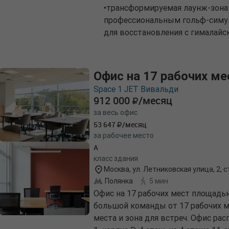
•трансформируемая лаунж-зона 
профессиональным гольф-симул
для восстановления с гималайс
Офис на 17 рабочих ме
Space 1 JET Вивальди
912 000
/месяц
за весь офис
53 647
/месяц
за рабочее место
A
класс здания
Москва, ул. Летниковская улица, 2, ст
Полянка
5 мин
Офис на 17 рабочих мест площадь
большой команды от 17 рабочих м
места и зона для встреч. Офис расп