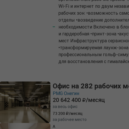
Wi-Fi и интернет по двум неза
рабочих зон: •возможность сам
отделы •возведение дополните
необходимости Включено в блок
и гардеробная •принт-зона •аку
мест Инфраструктура сервисно
•трансформируемая лаунж-зона 
профессиональным гольф-симул
для восстановления с гималайс
Офис на 282 рабочих м
PMG Онегин
20 642 400
/месяц
за весь офис
73 200
/месяц
за рабочее место
A