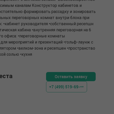
висимым каналам Конструктор кабинетов и
остоятельно формировать рассадку и зонировать
льных переговорных комнат внутри блока при
: •кабинет руководителя •собственный ресепшн
стическая кабина •внутренняя переговорная на 6
го офиса: •переговорные комнаты
для мероприятий и презентаций •гольф-лаунж с
ятором •велком-зона и ресепшен •пространство
кой солью •кухня
еста
Оставить заявку
+7 (499) 519-69-**