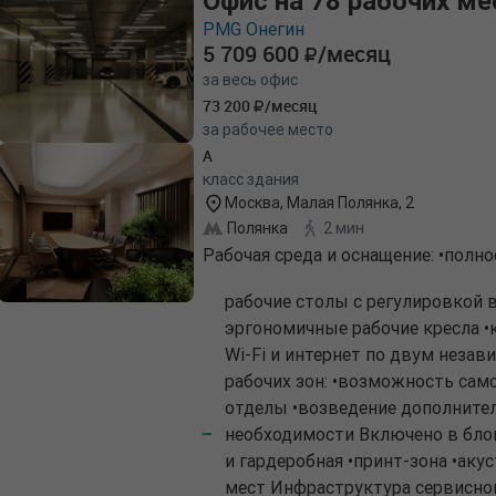
Офис на 78 рабочих ме
PMG Онегин
5 709 600
/месяц
за весь офис
73 200
/месяц
за рабочее место
A
класс здания
Москва, Малая Полянка, 2
Полянка
2 мин
Рабочая среда и оснащение: •пол
рабочие столы с регулировкой 
эргономичные рабочие кресла 
Wi-Fi и интернет по двум неза
рабочих зон: •возможность сам
отделы •возведение дополните
необходимости Включено в блок
и гардеробная •принт-зона •аку
мест Инфраструктура сервисно