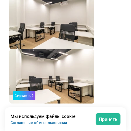
Сервисный
Офис на 7 рабочих мест
Мы используем файлы cookie
Принять
Соглашение об использовании
Коворкинг М1
5