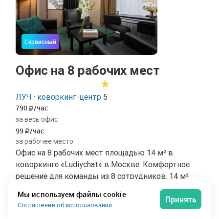
Сервисный
Офис на 8 рабочих мест
ЛУЧ · коворкинг-центр
5
790
/час
за весь офис
99
/час
за рабочее место
Офис на 8 рабочих мест площадью 14 м² в
коворкинге «Ludiychat» в Москве. Комфортное
решение для команды из 8 сотрудников. 14 м²
продуманного пространства — без тесноты в
Мы используем файлы cookie
Принять
течение всего дня. Офис расположен по адресу
Соглашение об использовании
улица Достоевского, 1/21с1, на 1 этаже 1-