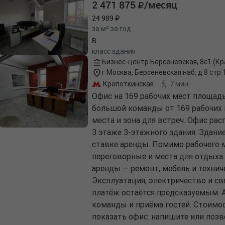
2 471 875
/месяц
24 989
за м² за год
B
класс здания
Бизнес-центр Берсеневская, 8с1 (К
г Москва, Берсеневская наб, д 8 стр 
Кропоткинская
7 мин
Офис на 169 рабочих мест площад
большой команды от 169 рабочих 
места и зона для встреч. Офис расп
3 этаже 3-этажного здания. Здани
ставке аренды. Помимо рабочего м
переговорные и места для отдыха.
аренды — ремонт, мебель и технич
Эксплуатация, электричество и с
платёж остаётся предсказуемым. 
команды и приёма гостей. Стоимос
показать офис: напишите или позв