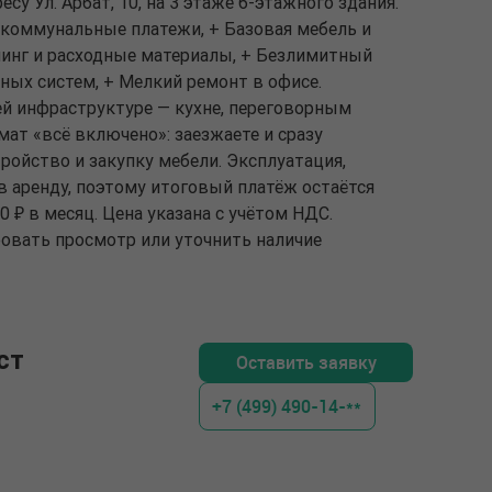
су Ул. Арбат, 10, на 3 этаже 6-этажного здания.
и коммунальные платежи, + Базовая мебель и
инг и расходные материалы, + Безлимитный
ных систем, + Мелкий ремонт в офисе.
й инфраструктуре — кухне, переговорным
ат «всё включено»: заезжаете и сразу
тройство и закупку мебели. Эксплуатация,
в аренду, поэтому итоговый платёж остаётся
 ₽ в месяц. Цена указана с учётом НДС.
ровать просмотр или уточнить наличие
ст
Оставить заявку
+7 (499) 490-14-**