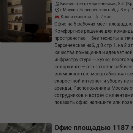
Бизнес-центр Берсеневская, 8с1 (К
г Москва, Берсеневская наб, д 8 стр 
Кропоткинская
7 мин
Офис на 6 рабочих мест площадью 
Комфортное решение для команды 
пространства — без тесноты в теч
Берсеневская наб, д 8 стр 1, на 2 
качества помещения и адекватной
инфраструктуре — кухне, перегов
коворкинге — это готовое рабочее
возможностью масштабироваться 
скоростной интернет и уборку не 
аренды. Расположение в Москве о
сотрудников и встреч с клиентами
показать офис: напишите или позв
Офис площадью 1187 