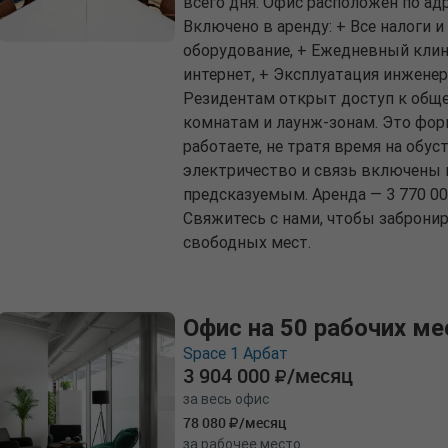
всего дня. Офис расположен по адре
Включено в аренду: + Все налоги 
оборудование, + Ежедневный клин
интернет, + Эксплуатация инженер
Резидентам открыт доступ к обще
комнатам и лаунж-зонам. Это форм
работаете, не тратя время на обус
электричество и связь включены 
предсказуемым. Аренда — 3 770 000
Свяжитесь с нами, чтобы заброни
свободных мест.
Офис на 50 рабочих ме
Space 1 Арбат
3 904 000
/месяц
за весь офис
78 080
/месяц
за рабочее место