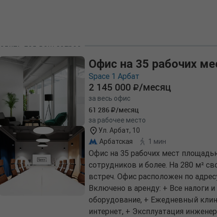
одить под ваш запрос
Офис на 35 рабочих ме
Space 1 Арбат
2 145 000
/месяц
за весь офис
61 286
/месяц
за рабочее место
Ул. Арбат, 10
Арбатская
1 мин
Офис на 35 рабочих мест площадь
сотрудников и более. На 280 м² с
встреч. Офис расположен по адресу 
Включено в аренду: + Все налоги 
оборудование, + Ежедневный клин
интернет, + Эксплуатация инженер