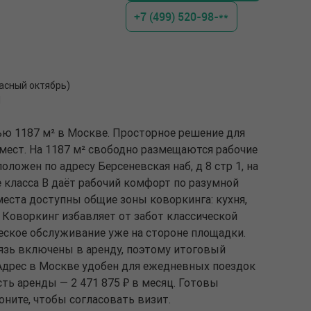
+7 (499) 520-98-**
расный октябрь)
1
ью 1187 м² в Москве. Просторное решение для
мест. На 1187 м² свободно размещаются рабочие
оложен по адресу Берсеневская наб, д 8 стр 1, на
е класса B даёт рабочий комфорт по разумной
еста доступны общие зоны коворкинга: кухня,
 Коворкинг избавляет от забот классической
еское обслуживание уже на стороне площадки.
вязь включены в аренду, поэтому итоговый
Адрес в Москве удобен для ежедневных поездок
ть аренды — 2 471 875 ₽ в месяц. Готовы
оните, чтобы согласовать визит.