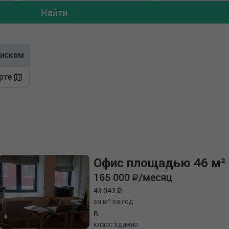
Найти
иском
рте
Офис площадью 46 м²
165 000
/месяц
43 043
за м² за год
B
класс здания