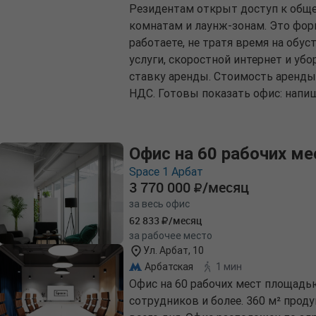
Резидентам открыт доступ к обще
комнатам и лаунж-зонам. Это форм
работаете, не тратя время на обу
услуги, скоростной интернет и убо
ставку аренды. Стоимость аренды —
НДС. Готовы показать офис: напиш
Офис на 60 рабочих ме
Space 1 Арбат
3 770 000
/месяц
за весь офис
62 833
/месяц
за рабочее место
Ул. Арбат, 10
Арбатская
1 мин
Офис на 60 рабочих мест площадь
сотрудников и более. 360 м² прод