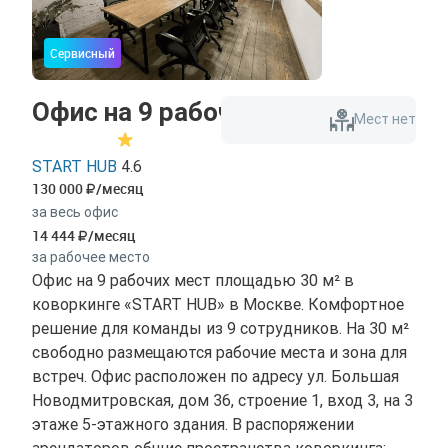
Сервисный
Офис на 9 рабочих мест
Мест нет
START HUB
4.6
130 000
/месяц
за весь офис
14 444
/месяц
за рабочее место
Офис на 9 рабочих мест площадью 30 м² в
коворкинге «START HUB» в Москве. Комфортное
решение для команды из 9 сотрудников. На 30 м²
свободно размещаются рабочие места и зона для
встреч. Офис расположен по адресу ул. Большая
Новодмитровская, дом 36, строение 1, вход 3, на 3
этаже 5-этажного здания. В распоряжении
арендаторов общие пространства коворкинга: