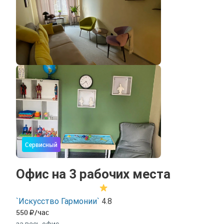
Сервисный
Офис на 3 рабочих места
`Искусство Гармонии`
4.8
550
/час
за весь офис