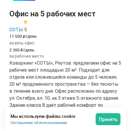
Офис на 5 рабочих мест
СОТЫ
5
11 500
/день
за весь офис
2 300
/день
за рабочее место
Коворкинг «СОТЫ», Реутов: предлагаем офис на 5
рабочих мест площадью 20 м². Подходит для
отдела или сложившейся команды до 5 человек.
20 м² продуманного пространства — без тесноты
в течение всего дня. Офис расположен по адресу
ул. Октября, вл. 10, на 3 этаже 5-этажного здания.
Здание класса B даёт рабочий комфорт по
разумной ставке аренды. Включено в аренду:
Мы используем файлы cookie
Принять
офис на 5-6 человек, вода, Чай, Кофе, лаунж зона,
Соглашение об использовании
принтер (до 20 листов), кондиционер, шкафчик