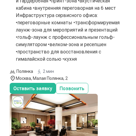
и гардеробная •принт-зона •акустическая
кабина •внутренняя переговорная на 6 мест
Инфраструктура сервисного офиса:
•переговорные комнаты •трансформируемая
лаунж-зона для мероприятий и презентаций
•гольф-лаунж с профессиональным гольф-
симулятором •велком-зона и ресепшен
•пространство для восстановления с
гималайской солью •кухня
Полянка
2 мин
Москва, Малая Полянка, 2
Оставить заявку
Позвонить