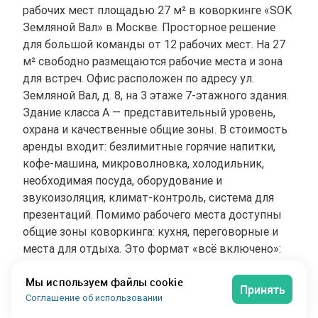
рабочих мест площадью 27 м² в коворкинге «SOK
Земляной Вал» в Москве. Просторное решение
для большой команды от 12 рабочих мест. На 27
м² свободно размещаются рабочие места и зона
для встреч. Офис расположен по адресу ул.
Земляной Вал, д. 8, на 3 этаже 7-этажного здания.
Здание класса A — представительный уровень,
охрана и качественные общие зоны. В стоимость
аренды входит: безлимитные горячие напитки,
кофе-машина, микроволновка, холодильник,
необходимая посуда, оборудование и
звукоизоляция, климат-контроль, система для
презентаций. Помимо рабочего места доступны
общие зоны коворкинга: кухня, переговорные и
места для отдыха. Это формат «всё включено»:
заезжаете и сразу работаете, не тратя время на
Мы используем файлы cookie
обустройство и закупку мебели. Коммунальные
Принять
Соглашение об использовании
услуги, скоростной интернет и уборку не нужно
оплачивать отдельно: они входят в ставку