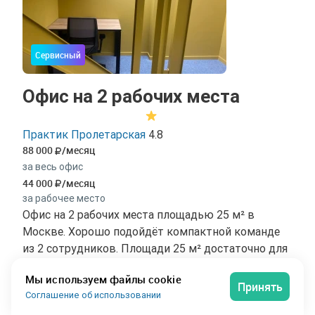
Сервисный
Офис на 2 рабочих места
Практик Пролетарская
4.8
88 000
/месяц
за весь офис
44 000
/месяц
за рабочее место
Офис на 2 рабочих места площадью 25 м² в
Москве. Хорошо подойдёт компактной команде
из 2 сотрудников. Площади 25 м² достаточно для
рабочих мест и небольшой переговорной зоны.
Мы используем файлы cookie
Офис расположен по адресу Воронцовская улица,
Принять
Соглашение об использовании
49/28с1, на 4 этаже 6-этажного здания.