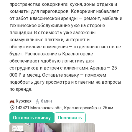
пространства коворкинга: кухня, зоны отдыха и
комнаты для переговоров. Коворкинг избавляет
от забот классической аренды — ремонт, мебель и
техническое обслуживание уже на стороне
площадки. В стоимость уже заложены
коммунальные платежи, интернет и
обслуживание помещения — отдельных счетов не
будет. Расположение в Красногорске
обеспечивает удобную логистику для
сотрудников и встреч с клиентами. Аренда — 25
000 ₽ в месяц. Оставьте заявку — поможем
подобрать дату просмотра и ответим на вопросы
по аренде.
Курская
6 мин
143421 Московская обл., Красногорский р-н, 26 км.
автодороги «Балтия», бизнес-центр «Рига Ленд»,
Оставить заявку
Позвонить
строение 6