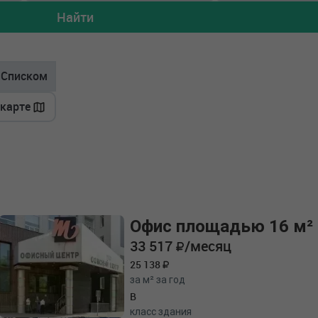
Найти
Списком
 карте
Офис площадью 16 м²
33 517
/месяц
25 138
за м² за год
B
класс здания