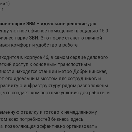
ие 1)
 1
знес-парке ЗВИ – идеальное решение для
енду уютное офисное помещение площадью 15.9
изнес-парке ЗВИ. Этот офис станет отличной
чивая комфорт и удобство в работе.
ходится в корпусе 46, в самом сердце делового
легкий доступ к основным транспортным
пности находятся станции метро Добрынинская,
ает его идеальным местом для сотрудников и
т развитую инфраструктуру: рядом расположены
ы, что создаёт комфортные условия для работы и
менную отделку и готово к немедленному
том всех потребностей бизнеса: здесь
ка, позволяющая эффективно организовать