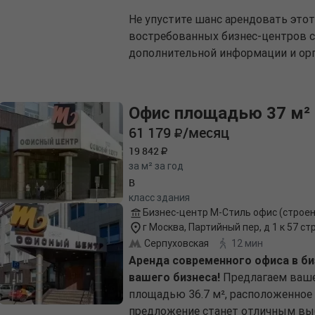
Не упустите шанс арендовать это
востребованных бизнес-центров с
дополнительной информации и орг
Офис площадью 37 м²
61 179
/месяц
19 842
за м² за год
B
класс здания
Бизнес-центр М-Стиль офис (строен
г Москва, Партийный пер, д 1 к 57 стр
Серпуховская
12 мин
Аренда современного офиса в би
вашего бизнеса!
Предлагаем ваше
площадью 36.7 м², расположенное 
предложение станет отличным вы