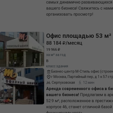
самых динамично развивающихся 
вашего бизнеса! Свяжитесь с нами
организовать просмотр!
Офис площадью 53 м²
88 184
/месяц
19 966
за м² за год
B
класс здания
Бизнес-центр М-Стиль офис (строен
г Москва, Партийный пер, д 1 к 57 стр
Серпуховская
12 мин
Аренда современного офиса в би
вашего бизнеса!
Предлагаем в ар
52.9 м², расположенное в престиж
корпусе 46, станет отличной базо
функциональность.