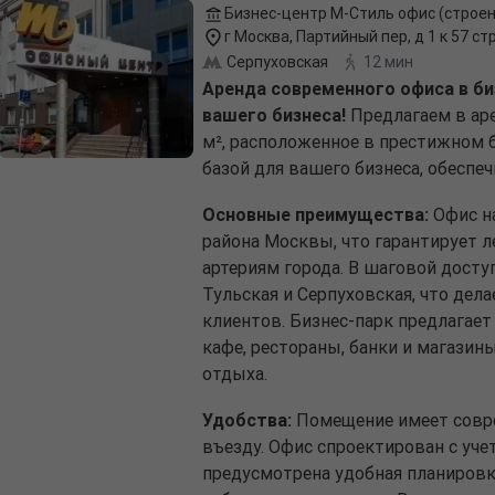
Бизнес-центр М-Стиль офис (строен
г Москва, Партийный пер, д 1 к 57 стр
Серпуховская
12 мин
Аренда современного офиса в би
вашего бизнеса!
Предлагаем в ар
м², расположенное в престижном б
базой для вашего бизнеса, обеспе
Основные преимущества:
Офис на
района Москвы, что гарантирует 
артериям города. В шаговой досту
Тульская и Серпуховская, что дел
клиентов. Бизнес-парк предлагае
кафе, рестораны, банки и магазин
отдыха.
Удобства:
Помещение имеет совре
въезду. Офис спроектирован с уче
предусмотрена удобная планиров