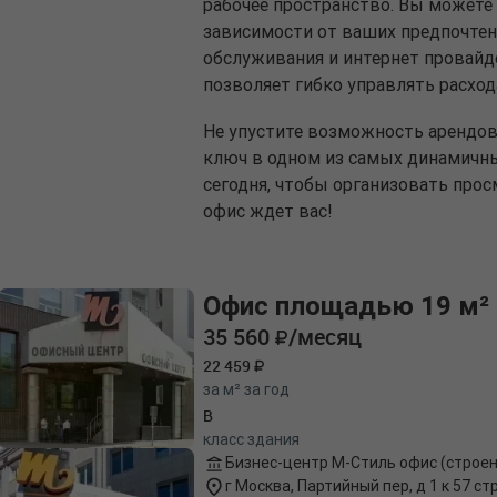
рабочее пространство. Вы можете 
зависимости от ваших предпочтен
обслуживания и интернет провайде
позволяет гибко управлять расход
Не упустите возможность арендов
ключ в одном из самых динамичн
сегодня, чтобы организовать про
офис ждет вас!
Офис площадью 19 м²
35 560
/месяц
22 459
за м² за год
B
класс здания
Бизнес-центр М-Стиль офис (строен
г Москва, Партийный пер, д 1 к 57 стр