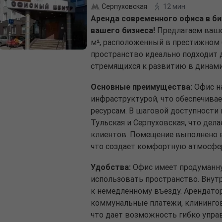
Серпуховская
12 мин
Аренда современного офиса в би
вашего бизнеса!
Предлагаем ваше
м², расположенный в престижном б
пространство идеально подходит д
стремящихся к развитию в динам
Основные преимущества:
Офис на
инфраструктурой, что обеспечивае
ресурсам. В шаговой доступности
Тульская и Серпуховская, что дела
клиентов. Помещение выполнено в
что создает комфортную атмосфер
Удобства:
Офис имеет продуманну
использовать пространство. Внут
к немедленному въезду. Арендато
коммунальные платежи, клинингов
что дает возможность гибко упра