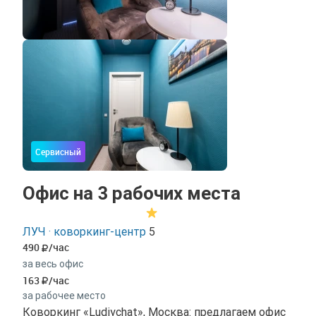
Сервисный
Офис на 3 рабочих места
ЛУЧ · коворкинг-центр
5
490
/час
за весь офис
163
/час
за рабочее место
Коворкинг «Ludiychat», Москва: предлагаем офис