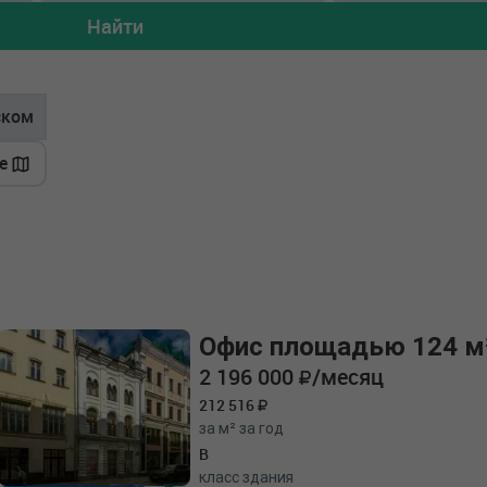
Найти
ском
е
Офис площадью 124 м
2 196 000
/месяц
212 516
за м² за год
B
класс здания