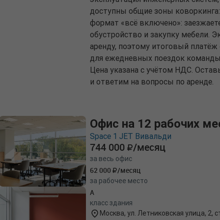
доступны общие зоны коворкинга: 
формат «всё включено»: заезжаете 
обустройство и закупку мебели. Э
аренду, поэтому итоговый платёж
для ежедневных поездок команды и
Цена указана с учётом НДС. Оста
и ответим на вопросы по аренде.
Офис на 12 рабочих ме
Space 1 JET Вивальди
744 000
/месяц
за весь офис
62 000
/месяц
за рабочее место
A
класс здания
Москва, ул. Летниковская улица, 2, ст