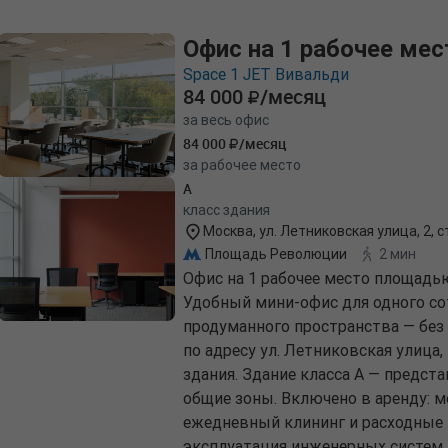
Офис на 1 рабочее мес
Space 1 JET Вивальди
84 000
/месяц
за весь офис
84 000
/месяц
за рабочее место
A
класс здания
Москва, ул. Летниковская улица, 2, ст
Площадь Революции
2 мин
Офис на 1 рабочее место площадью
Удобный мини-офис для одного сот
продуманного пространства — без 
по адресу ул. Летниковская улица, 2
здания. Здание класса A — предст
общие зоны. Включено в аренду: 
ежедневный клининг и расходные 
эксплуатация инженерных систем,