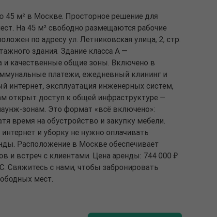
ю 45 м² в Москве. Просторное решение для
ест. На 45 м² свободно размещаются рабочие
оложен по адресу ул. Летниковская улица, 2, стр.
-этажного здания. Здание класса A —
а и качественные общие зоны. Включено в
коммунальные платежи, ежедневный клининг и
й интернет, эксплуатация инженерных систем,
ам открыт доступ к общей инфраструктуре —
лаунж-зонам. Это формат «всё включено»:
ратя время на обустройство и закупку мебели.
 интернет и уборку не нужно оплачивать
енды. Расположение в Москве обеспечивает
в и встреч с клиентами. Цена аренды: 744 000 ₽
ДС. Свяжитесь с нами, чтобы забронировать
вободных мест.