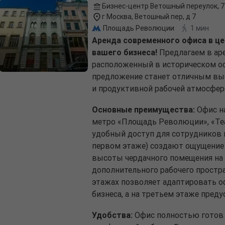
Бизнес-центр Ветошный переулок, 7
г Москва, Ветошный пер, д 7
Площадь Революции
1 мин
Аренда современного офиса в ц
вашего бизнеса!
Предлагаем в ар
расположенный в историческом ос
предложение станет отличным вы
и продуктивной рабочей атмосфер
Основные преимущества:
Офис на
метро «Площадь Революции», «Теа
удобный доступ для сотрудников и
первом этаже) создают ощущение 
высоты чердачного помещения на 
дополнительного рабочего простр
этажах позволяет адаптировать 
бизнеса, а на третьем этаже пред
Удобства:
Офис полностью готов 