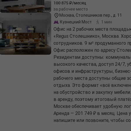
100 875
/месяц
за рабочее место
Москва, Столешников пер., д. 11
Кузнецкий Мост
1 мин
Офис на 2 рабочих места площадь
«Regus Столешнико», Москва. Хор
сотрудников. 9 м² продуманного пр
Офис расположен по адресу Столешн
Резидентам доступны: коммунальн
высокого качества, доступ 24/7, у
офисов и инфраструктуры, бизнес
рабочего места доступны общие зо
отдыха. Это формат «всё включено»
на обустройство и закупку мебели
в аренду, поэтому итоговый плат
Москве обеспечивает удобную логи
Аренда — 201 749 ₽ в месяц. Цена 
напишите или позвоните, чтобы со