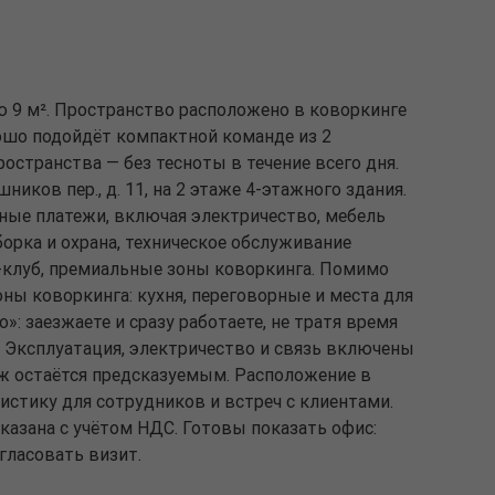
ю 9 м². Пространство расположено в коворкинге
ошо подойдёт компактной команде из 2
остранства — без тесноты в течение всего дня.
иков пер., д. 11, на 2 этаже 4-этажного здания.
ые платежи, включая электричество, мебель
борка и охрана, техническое обслуживание
-клуб, премиальные зоны коворкинга. Помимо
ны коворкинга: кухня, переговорные и места для
: заезжаете и сразу работаете, не тратя время
. Эксплуатация, электричество и связь включены
ёж остаётся предсказуемым. Расположение в
стику для сотрудников и встреч с клиентами.
указана с учётом НДС. Готовы показать офис:
гласовать визит.