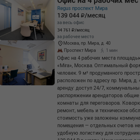
Офис на 4 рабочих мес
Regus проспект Мира
139 044
/месяц
за весь офис
34 761
/месяц
за рабочее место
Москва, пр. Мира, д. 40
Проспект Мира
1 мин
Офис на 4 рабочих места площадь
«Mira», Москва. Оптимальный фор
человек. 9 м² продуманного простр
расположен по адресу пр. Мира, д.
аренду: доступ 24/7, коммунальные
распоряжении арендаторов общие 
комнаты для переговоров. Коворк
ремонт, мебель и техническое обс
стоимость уже заложены коммуна
помещения — отдельных счетов не
удобную логистику для сотрудник