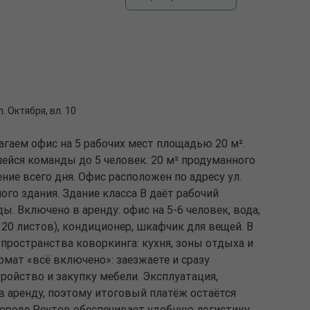
л. Октября, вл. 10
гаем офис на 5 рабочих мест площадью 20 м².
ейся команды до 5 человек. 20 м² продуманного
ние всего дня. Офис расположен по адресу ул.
ного здания. Здание класса B даёт рабочий
. Включено в аренду: офис на 5-6 человек, вода,
о 20 листов), кондиционер, шкафчик для вещей. В
пространства коворкинга: кухня, зоны отдыха и
мат «всё включено»: заезжаете и сразу
тройство и закупку мебели. Эксплуатация,
в аренду, поэтому итоговый платёж остаётся
ороде Реутов обеспечивает удобную логистику