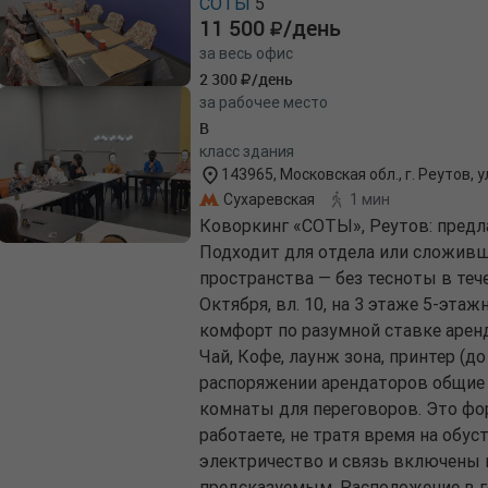
СОТЫ
5
11 500
/день
за весь офис
2 300
/день
за рабочее место
B
класс здания
143965, Московская обл., г. Реутов, у
Сухаревская
1 мин
Коворкинг «СОТЫ», Реутов: предла
Подходит для отдела или сложивш
пространства — без тесноты в тече
Октября, вл. 10, на 3 этаже 5-этаж
комфорт по разумной ставке аренды
Чай, Кофе, лаунж зона, принтер (д
распоряжении арендаторов общие 
комнаты для переговоров. Это фор
работаете, не тратя время на обус
электричество и связь включены 
предсказуемым. Расположение в г