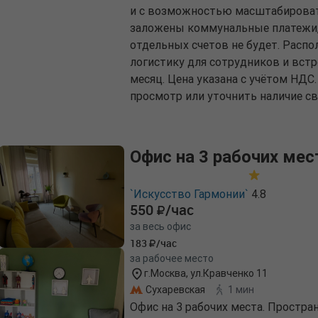
и с возможностью масштабироват
заложены коммунальные платежи,
отдельных счетов не будет. Расп
логистику для сотрудников и встр
месяц. Цена указана с учётом НДС
просмотр или уточнить наличие с
Офис на 3 рабочих мес
`Искусство Гармонии`
4.8
550
/час
за весь офис
183
/час
за рабочее место
г.Москва, ул.Кравченко 11
Сухаревская
1 мин
Офис на 3 рабочих места. Простра