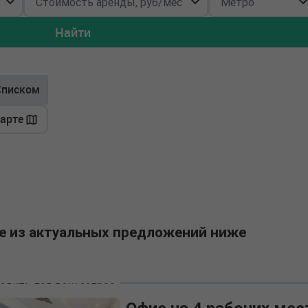
Найти
Списком
карте
е из актуальных предложений ниже
одить под ваш запрос