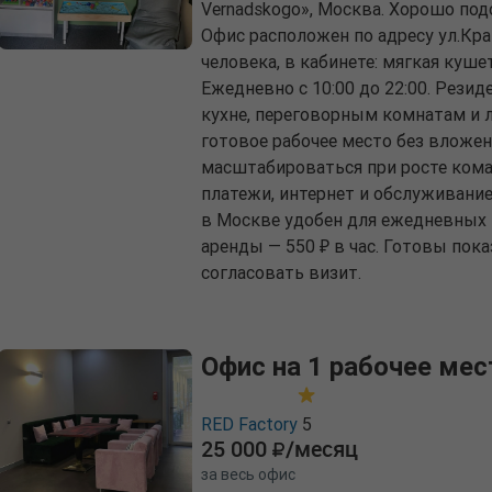
Vernadskogo», Москва. Хорошо под
Офис расположен по адресу ул.Кра
человека, в кабинете: мягкая куше
Ежедневно с 10:00 до 22:00. Рези
кухне, переговорным комнатам и л
готовое рабочее место без вложе
масштабироваться при росте ком
платежи, интернет и обслуживание
в Москве удобен для ежедневных 
аренды — 550 ₽ в час. Готовы пок
согласовать визит.
Офис на 1 рабочее мес
RED Factory
5
25 000
/месяц
за весь офис