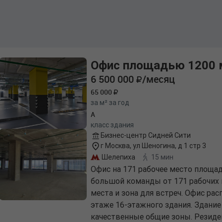
Офис площадью 1200 
6 500 000
/месяц
65 000
за м² за год
A
класс здания
Бизнес-центр Сидней Сити
г Москва, ул Шеногина, д 1 стр 3
Шелепиха
15 мин
Офис на 171 рабочее место площа
большой команды от 171 рабочих 
места и зона для встреч. Офис расп
этаже 16-этажного здания. Здание
качественные общие зоны. Резиде