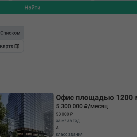
Найти
Списком
 карте
Офис площадью 1200 
5 300 000
/месяц
53 000
за м² за год
A
класс здания