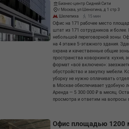
Бизнес-центр Сидней Сити
г Москва, ул Шеногина, д 1 стр 3
Шелепиха
15 мин
Офис на 171 рабочее место площа
штат из 171 сотрудников и более.
небольшой переговорной зоны. Офи
на 4 этаже 5-этажного здания. Зд
охрана и качественные общие зон
пространства коворкинга: кухня, 
формат «всё включено»: заезжаете 
обустройство и закупку мебели. К
уборку не нужно оплачивать отдел
в Москве обеспечивает удобную ло
Аренда — 5 300 000 ₽ в месяц. Ос
просмотра и ответим на вопросы п
Офис площадью 1200 