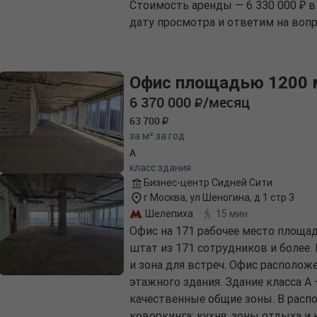
Стоимость аренды — 6 330 000 ₽ в
дату просмотра и ответим на вопр
Офис площадью 1200 
6 370 000
/месяц
63 700
за м² за год
A
класс здания
Бизнес-центр Сидней Сити
г Москва, ул Шеногина, д 1 стр 3
Шелепиха
15 мин
Офис на 171 рабочее место площа
штат из 171 сотрудников и более.
и зона для встреч. Офис расположен
этажного здания. Здание класса A
качественные общие зоны. В расп
коворкинга: кухня, зоны отдыха и