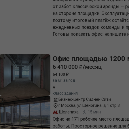
от забот классической аренды — р
на стороне площадки. Эксплуатаци
поэтому итоговый платёж остаётс
ежедневных поездок команды и при
Готовы показать офис: напишите и
Офис площадью 1200 
6 410 000
/месяц
64 100
за м² за год
A
класс здания
Бизнес-центр Сидней Сити
г Москва, ул Шеногина, д 1 стр 3
Шелепиха
15 мин
Офис на 171 рабочее место площа
работы. Просторное решение для 