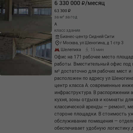
6 330 000
/месяц
63 300
за м² за год
A
класс здания
Бизнес-центр Сидней Сити
г Москва, ул Шеногина, д 1 стр 3
Шелепиха
15 мин
Офис на 171 рабочее место площа
работы. Вместительный офис под 
м² достаточно для рабочих мест 
расположен по адресу ул Шеногина,
центр класса A: современные инж
инфраструктура. В распоряжении 
кухня, зоны отдыха и комнаты для
классической аренды — ремонт, ме
стороне площадки. В стоимость у
обслуживание помещения — отдель
обеспечивает удобную логистику д