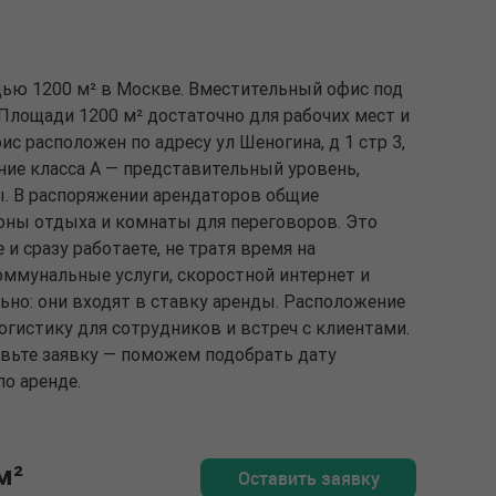
дью 1200 м² в Москве. Вместительный офис под
 Площади 1200 м² достаточно для рабочих мест и
с расположен по адресу ул Шеногина, д 1 стр 3,
ание класса A — представительный уровень,
ы. В распоряжении арендаторов общие
зоны отдыха и комнаты для переговоров. Это
и сразу работаете, не тратя время на
оммунальные услуги, скоростной интернет и
ьно: они входят в ставку аренды. Расположение
гистику для сотрудников и встреч с клиентами.
тавьте заявку — поможем подобрать дату
о аренде.
м²
Оставить заявку