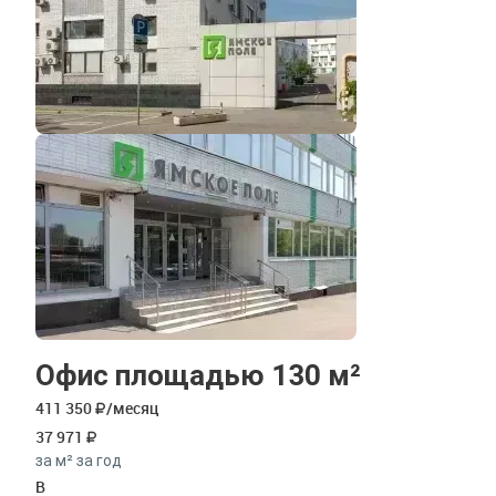
Офис площадью 130 м²
411 350
/месяц
37 971
за м² за год
B