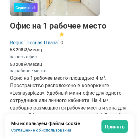
Сервисный
Офис на 1 рабочее место
Regus `Лесная Плаза`
0
58 208
/месяц
за весь офис
58 208
/месяц
за рабочее место
Офис на 1 рабочее место площадью 4 м².
Пространство расположено в коворкинге
«Lesnayaplaza». Удобный мини-офис для одного
сотрудника или личного кабинета. На 4 м²
свободно размещаются рабочие места и зона для
встреч. Офис расположен по адресу 4-й Лесной
переулок, 4, на 4 этаже 11-этажного здания.
Мы используем файлы cookie
Принять
Бизнес-центр класса A: современные инженерные
Соглашение об использовании
системы, ресепшн и развитая инфраструктура.