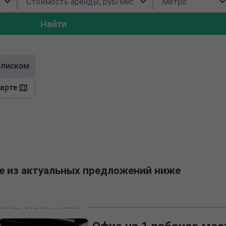
Найти
Списком
карте
е из актуальных предложений ниже
одить под ваш запрос