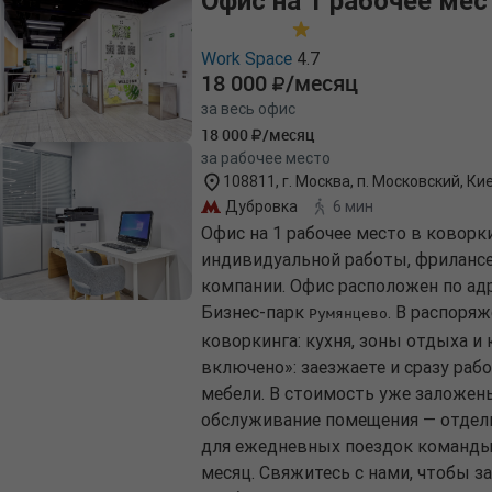
Офис на 1 рабочее мес
Work Space
4.7
18 000
/месяц
за весь офис
18 000
/месяц
за рабочее место
108811, г. Москва, п. Московский, Ки
Дубровка
6 мин
Офис на 1 рабочее место в коворк
индивидуальной работы, фрилансе
компании. Офис расположен по адр
Бизнес-парк
. В распоря
Румянцево
коворкинга: кухня, зоны отдыха и
включено»: заезжаете и сразу рабо
мебели. В стоимость уже заложен
обслуживание помещения — отдель
для ежедневных поездок команды 
месяц. Свяжитесь с нами, чтобы з