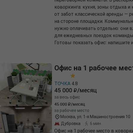
коворкинга: кухня, зоны отдыха и
от забот классической аренды — р
на стороне площадки. Коммунальны
нужно оплачивать отдельно: они в
для ежедневных поездок команды и
Готовы показать офис: напишите и
Офис на 1 рабочее мес
ТОЧКА
4.8
45 000
/месяц
за весь офис
45 000
/месяц
за рабочее место
Москва, ул. 1-я Машиностроения 10
Дубровка
6 мин
Офис на 1 рабочее место в ковор