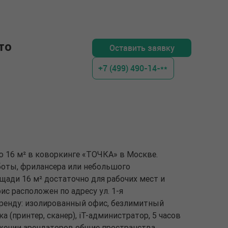
то
Оставить заявку
+7 (499) 490-14-**
ю 16 м² в коворкинге «ТОЧКА» в Москве.
оты, фрилансера или небольшого
щади 16 м² достаточно для рабочих мест и
с расположен по адресу ул. 1-я
ренду: изолированный офис, безлимитный
ка (принтер, сканер), iT-администратор, 5 часов
жении арендаторов общие пространства