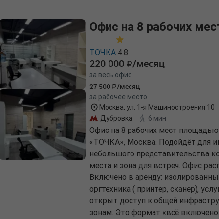
Офис на 8 рабочих мес
ТОЧКА
4.8
220 000
/месяц
за весь офис
27 500
/месяц
за рабочее место
Москва, ул. 1-я Машиностроения 10
Дубровка
6 мин
Офис на 8 рабочих мест площадью
«ТОЧКА», Москва. Подойдёт для и
небольшого представительства ко
места и зона для встреч. Офис рас
Включено в аренду: изолированный
оргтехника ( принтер, сканер), ус
открыт доступ к общей инфрастру
зонам. Это формат «всё включено»: