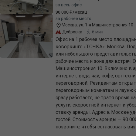
за весь офис
90 000
/месяц
за рабочее место
Москва, ул. 1-я Машиностроения 10
Дубровка
6 мин
Офис на 1 рабочее место площадь
коворкинге «ТОЧКА», Москва. Под
или небольшого представительств
рабочие места и зона для встреч. 
Машиностроения 10. Включено в а
интернет, вода, чай, кофе, оргтехни
переговорной. Резидентам открыт
переговорным комнатам и лаунж-з
сразу работаете, не тратя время 
услуги, скоростной интернет и убо
ставку аренды. Адрес в Москве у
гостей. Стоимость аренды — 90 00
позвоните, чтобы согласовать виз