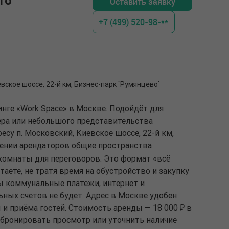
то
Оставить заявку
+7 (499) 520-98-**
евское шоссе, 22-й км, Бизнес-парк `Румянцево`
инге «Work Space» в Москве. Подойдёт для
ра или небольшого представительства
есу п. Московский, Киевское шоссе, 22-й км,
жении арендаторов общие пространства
 комнаты для переговоров. Это формат «всё
таете, не тратя время на обустройство и закупку
ы коммунальные платежи, интернет и
ных счетов не будет. Адрес в Москве удобен
и приёма гостей. Стоимость аренды — 18 000 ₽ в
абронировать просмотр или уточнить наличие