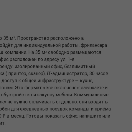
ю 35 м². Пространство расположено в
ойдёт для индивидуальной работы, фрилансера
а компании. На 35 м² свободно размещаются
Офис расположен по адресу ул. 1-я
ренду: изолированный офис, безлимитный
ка ( принтер, сканер), iT-администратор, 30 часов
 доступ к общей инфраструктуре — кухне,
онам. Это формат «всё включено»: заезжаете и
на обустройство и закупку мебели. Коммунальные
рку не нужно оплачивать отдельно: они входят в
добен для ежедневных поездок команды и приёма
0 ₽ в месяц. Готовы показать офис: напишите или
ит.