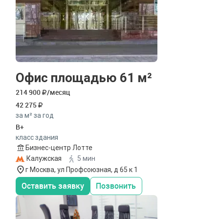
Офис площадью 61 м²
214 900
/месяц
42 275
за м² за год
B+
класс здания
Бизнес-центр Лотте
Калужская
5 мин
г Москва, ул Профсоюзная, д 65 к 1
Оставить заявку
Позвонить