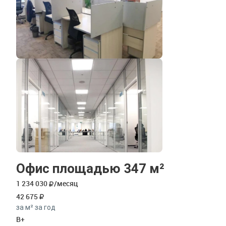
Офис площадью 347 м²
1 234 030
/месяц
42 675
за м² за год
B+