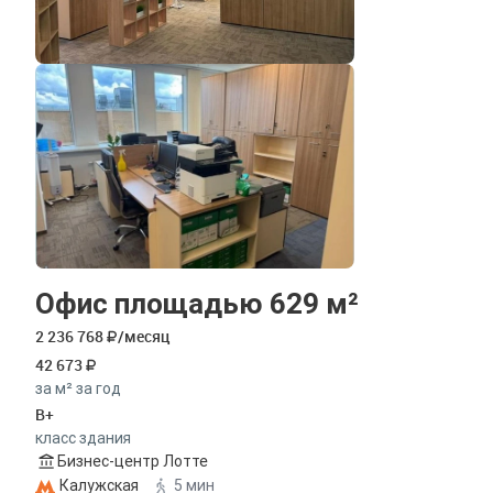
Офис площадью 629 м²
2 236 768
/месяц
42 673
за м² за год
B+
класс здания
Бизнес-центр Лотте
Калужская
5 мин