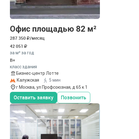
Офис площадью 82 м²
287 350
/месяц
42 051
за м² за год
B+
класс здания
Бизнес-центр Лотте
Калужская
5 мин
г Москва, ул Профсоюзная, д 65 к 1
Оставить заявку
Позвонить