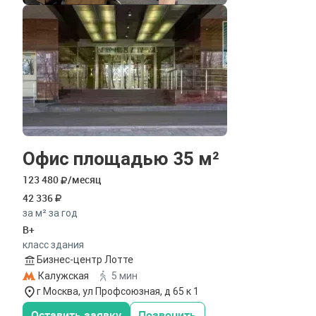
Офис площадью 35 м²
123 480
/месяц
42 336
за м² за год
B+
класс здания
Бизнес-центр Лотте
Калужская
5 мин
г Москва, ул Профсоюзная, д 65 к 1
Оставить заявку
Позвонить