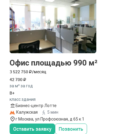
Офис площадью 990 м²
3 522 750
/месяц
42 700
за м² за год
B+
класс здания
Бизнес-центр Лотте
Калужская
5 мин
г Москва, ул Профсоюзная, д 65 к 1
Оставить заявку
Позвонить