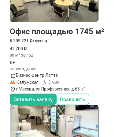
Офис площадью 1745 м²
6 209 221
/месяц
42 700
за м² за год
B+
класс здания
Бизнес-центр Лотте
Калужская
5 мин
г Москва, ул Профсоюзная, д 65 к 1
Оставить заявку
Позвонить