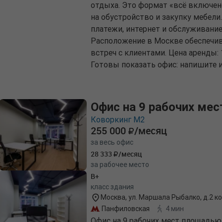
отдыха. Это формат «всё включено»
на обустройство и закупку мебел
платежи, интернет и обслуживание
Расположение в Москве обеспечив
встреч с клиентами. Цена аренды: 
Готовы показать офис: напишите и
Офис на 9 рабочих мес
Коворкинг М2
255 000
/месяц
за весь офис
28 333
/месяц
за рабочее место
B+
класс здания
Москва, ул. Маршала Рыбалко, д.2 ко
Панфиловская
4 мин
Офис на 9 рабочих мест площадью 