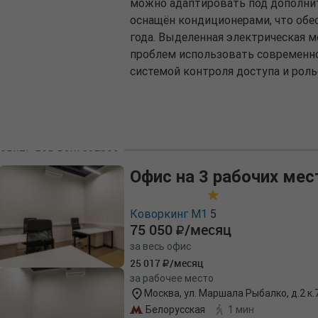
можно адаптировать под дополнит
оснащён кондиционерами, что об
года. Выделенная электрическая м
проблем использовать современно
системой контроля доступа и роль
одить под ваш запрос
Офис на 3 рабочих мес
Коворкинг М1
5
75 050
/месяц
за весь офис
25 017
/месяц
за рабочее место
Москва, ул. Маршала Рыбалко, д.2 к.
Белорусская
1 мин