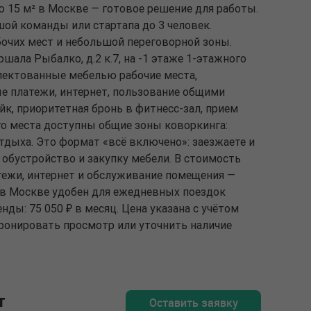
 15 м² в Москве — готовое решение для работы.
й команды или стартапа до 3 человек.
бочих мест и небольшой переговорной зоны.
шала Рыбалко, д.2 к.7, на -1 этаже 1-этажного
плектованные мебелью рабочие места,
 платежи, интернет, пользование общими
йк, приоритетная бронь в фитнесс-зал, прием
о места доступны общие зоны коворкинга:
отдыха. Это формат «всё включено»: заезжаете и
а обустройство и закупку мебели. В стоимость
ежи, интернет и обслуживание помещения —
с в Москве удобен для ежедневных поездок
нды: 75 050 ₽ в месяц. Цена указана с учётом
бронировать просмотр или уточнить наличие
т
Оставить заявку