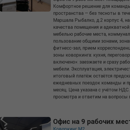
Комфортное решение для команды 
пространства — без тесноты в тече
Маршала Рыбалко, д.2 корпус 4, на
качества помещения и адекватной
мебелью рабочие места, коммунал
пользование общими зонами, зона
фитнесс-зал, прием корреспонден
зоны коворкинга: кухня, перегово
включено»: заезжаете и сразу рабо
мебели. Эксплуатация, электричес
итоговый платёж остаётся предск
ежедневных поездок команды и пр
месяц. Цена указана с учётом НДС
просмотра и ответим на вопросы п
Офис на 9 рабочих мес
Коворкинг М2