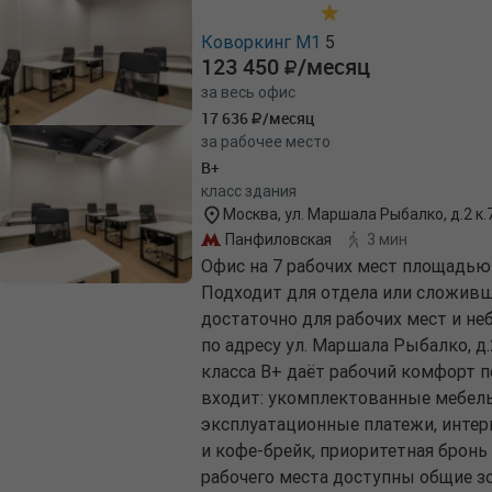
Коворкинг М1
5
123 450
/месяц
за весь офис
17 636
/месяц
за рабочее место
B+
класс здания
Москва, ул. Маршала Рыбалко, д.2 к.
Панфиловская
3 мин
Офис на 7 рабочих мест площадью 
Подходит для отдела или сложивш
достаточно для рабочих мест и н
по адресу ул. Маршала Рыбалко, д.2
класса B+ даёт рабочий комфорт п
входит: укомплектованные мебель
эксплуатационные платежи, интер
и кофе-брейк, приоритетная бронь
рабочего места доступны общие зо