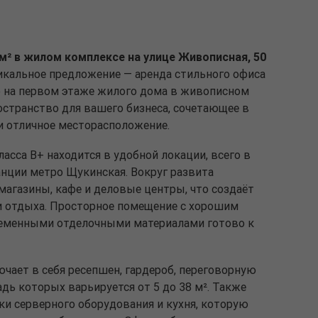
м² в жилом комплексе на улице Живописная, 50
кальное предложение — аренда стильного офиса
о на первом этаже жилого дома в живописном
остранство для вашего бизнеса, сочетающее в
и отличное месторасположение.
асса В+ находится в удобной локации, всего в
анции метро Щукинская. Вокруг развита
магазины, кафе и деловые центры, что создаёт
и отдыха. Просторное помещение с хорошим
еменными отделочными материалами готово к
чает в себя ресепшен, гардероб, переговорную
дь которых варьируется от 5 до 38 м². Также
ки серверного оборудования и кухня, которую