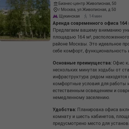
Бизнес-центр Живописная, 50
г Москва, ул Живописная, д 50
Щукинская
14 мин
Аренда современного офиса 164 
Предлагаем вашему вниманию уни
площадью 164 м², расположенног
районе Москвы. Это идеальное пр
себе комфорт, функциональность 
Основные преимущества:
Офис кл
нескольких минутах ходьбы от ст
инфраструктура: рядом находятся 
комфортные условия для работы 
естественным освещением и совр
немедленному заселению.
Удобства:
Планировка офиса вклю
комнату и шесть кабинетов, площа
предусмотрено место для установ