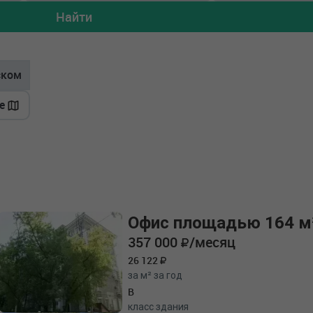
Найти
ском
е
Офис площадью 164 м
357 000
/месяц
26 122
за м² за год
B
класс здания