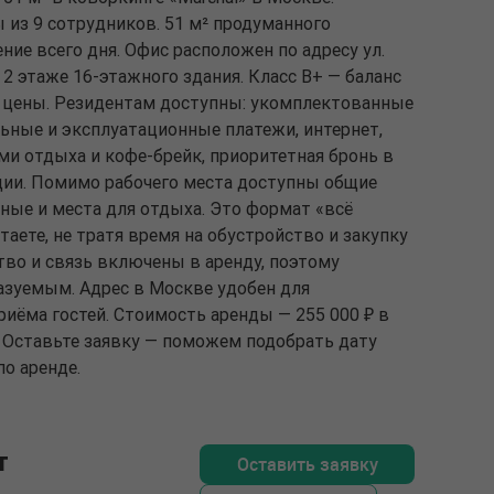
из 9 сотрудников. 51 м² продуманного
ние всего дня. Офис расположен по адресу ул.
 2 этаже 16-этажного здания. Класс B+ — баланс
 цены. Резидентам доступны: укомплектованные
ьные и эксплуатационные платежи, интернет,
ми отдыха и кофе-брейк, приоритетная бронь в
ции. Помимо рабочего места доступны общие
рные и места для отдыха. Это формат «всё
таете, не тратя время на обустройство и закупку
тво и связь включены в аренду, поэтому
азуемым. Адрес в Москве удобен для
иёма гостей. Стоимость аренды — 255 000 ₽ в
. Оставьте заявку — поможем подобрать дату
о аренде.
т
Оставить заявку