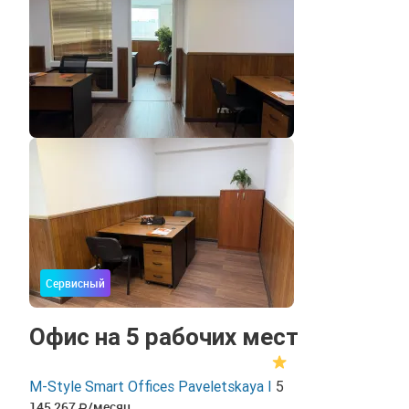
Сервисный
Офис на 5 рабочих мест
M-Style Smart Offices Paveletskaya I
5
145 267
/месяц