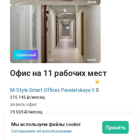
Сервисный
Офис на 11 рабочих мест
M-Style Smart Offices Paveletskaya II
0
215 145
/месяц
за весь офис
19 559
/месяц
за рабочее место
Мы используем файлы cookie
Офис на 11 рабочих мест площадью 80 м² в
Принять
Соглашение об использовании
Москве — готовое решение для работы.