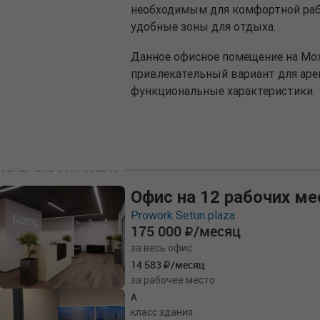
необходимым для комфортной раб
удобные зоны для отдыха.
Данное офисное помещение на Мож
привлекательный вариант для аре
функциональные характеристики.
одить под ваш запрос
Офис на 12 рабочих ме
Prowork Setun plaza
175 000
/месяц
за весь офис
14 583
/месяц
за рабочее место
A
класс здания