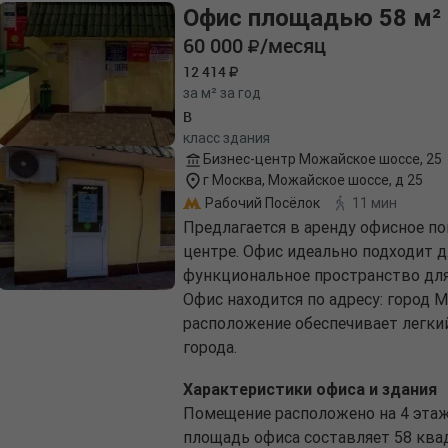
Офис площадью 58 м²
60 000
/месяц
12 414
за м² за год
B
класс здания
Бизнес-центр Можайское шоссе, 25
г Москва, Можайское шоссе, д 25
Рабочий Посёлок
11 мин
Предлагается в аренду офисное п
центре. Офис идеально подходит 
функциональное пространство дл
Офис находится по адресу: город 
расположение обеспечивает легки
города.
Характеристики офиса и здания
Помещение расположено на 4 этаж
площадь офиса составляет 58 ква