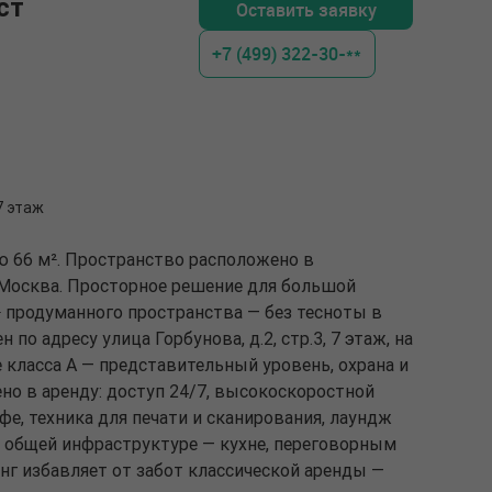
ст
Оставить заявку
+7 (499) 322-30-**
 7 этаж
ю 66 м². Пространство расположено в
, Москва. Просторное решение для большой
² продуманного пространства — без тесноты в
 по адресу улица Горбунова, д.2, стр.3, 7 этаж, на
е класса A — представительный уровень, охрана и
но в аренду: доступ 24/7, высокоскоростной
офе, техника для печати и сканирования, лаундж
к общей инфраструктуре — кухне, переговорным
нг избавляет от забот классической аренды —