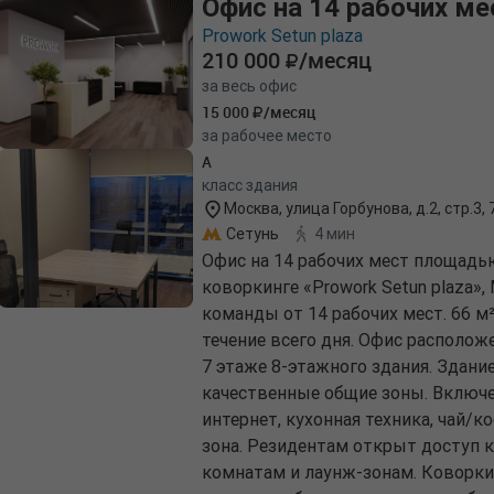
Офис на 14 рабочих ме
Prowork Setun plaza
210 000
/месяц
за весь офис
15 000
/месяц
за рабочее место
A
класс здания
Москва, улица Горбунова, д.2, стр.3,
Сетунь
4 мин
Офис на 14 рабочих мест площадь
коворкинге «Prowork Setun plaza»
команды от 14 рабочих мест. 66 м
течение всего дня. Офис расположен
7 этаже 8-этажного здания. Здани
качественные общие зоны. Включе
интернет, кухонная техника, чай/к
зона. Резидентам открыт доступ 
комнатам и лаунж-зонам. Коворки