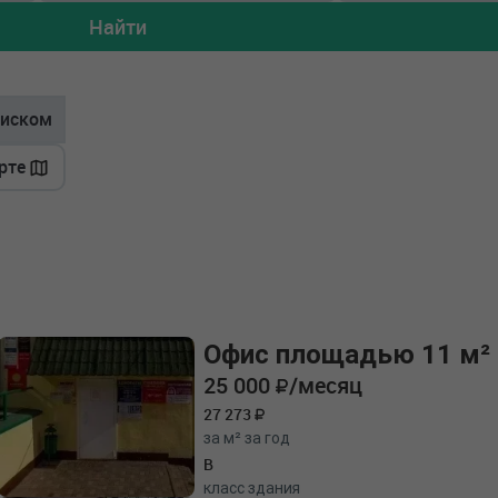
Найти
иском
рте
Офис площадью 11 м²
25 000
/месяц
27 273
за м² за год
B
класс здания