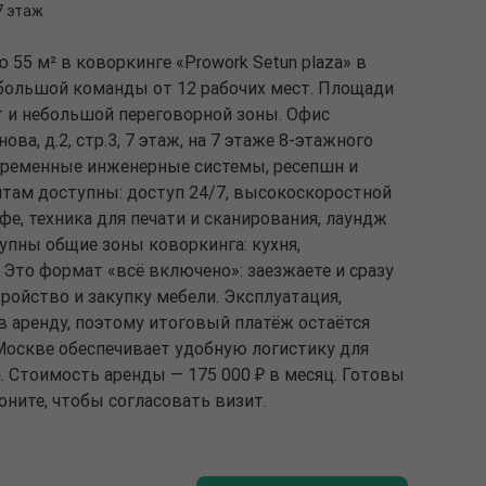
 7 этаж
 55 м² в коворкинге «Prowork Setun plaza» в
большой команды от 12 рабочих мест. Площади
т и небольшой переговорной зоны. Офис
ва, д.2, стр.3, 7 этаж, на 7 этаже 8-этажного
овременные инженерные системы, ресепшн и
нтам доступны: доступ 24/7, высокоскоростной
офе, техника для печати и сканирования, лаундж
упны общие зоны коворкинга: кухня,
 Это формат «всё включено»: заезжаете и сразу
тройство и закупку мебели. Эксплуатация,
в аренду, поэтому итоговый платёж остаётся
оскве обеспечивает удобную логистику для
. Стоимость аренды — 175 000 ₽ в месяц. Готовы
оните, чтобы согласовать визит.