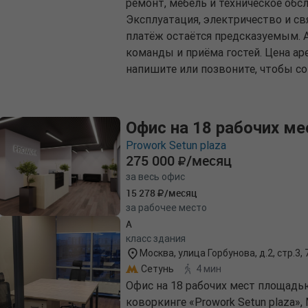
ремонт, мебель и техническое обс
Эксплуатация, электричество и с
платёж остаётся предсказуемым. 
команды и приёма гостей. Цена аре
напишите или позвоните, чтобы со
Офис на 18 рабочих ме
Prowork Setun plaza
275 000
/месяц
за весь офис
15 278
/месяц
за рабочее место
A
класс здания
Москва, улица Горбунова, д.2, стр.3,
Сетунь
4 мин
Офис на 18 рабочих мест площадь
коворкинге «Prowork Setun plaza»