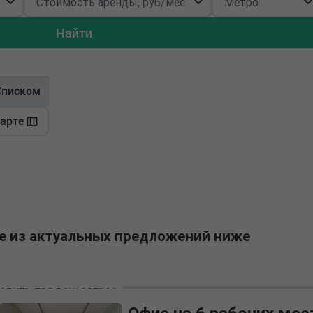
Найти
Списком
карте
е из актуальных предложений ниже
одить под ваш запрос