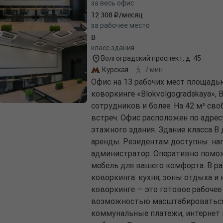
за весь офис
12 308
/месяц
за рабочее место
B
класс здания
Волгоградский проспект, д. 45
Курская
7 мин
Офис на 13 рабочих мест площадь
коворкинге «Blokvolgogradskaya»,
сотрудников и более. На 42 м² св
встреч. Офис расположен по адресу
этажного здания. Здание класса B
аренды. Резидентам доступны: напи
администратор. Оперативно помож
мебель для вашего комфорта. В р
коворкинга: кухня, зоны отдыха и
коворкинге — это готовое рабочее
возможностью масштабироваться 
коммунальные платежи, интернет