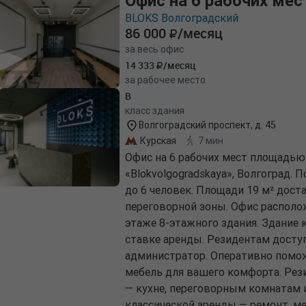
Офис на 6 рабочих мес
BLOKS Волгоградский
86 000
/месяц
за весь офис
14 333
/месяц
за рабочее место
B
класс здания
Волгоградский проспект, д. 45
Курская
7 мин
Офис на 6 рабочих мест площадью
«Blokvolgogradskaya», Волгоград.
до 6 человек. Площади 19 м² дост
переговорной зоны. Офис расположе
этаже 8-этажного здания. Здание 
ставке аренды. Резидентам доступн
администратор. Оперативно помож
мебель для вашего комфорта. Рез
— кухне, переговорным комнатам 
классической аренды — ремонт, ме