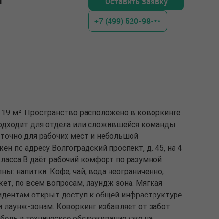
т
Оставить заявку
+7 (499) 520-98-**
 19 м². Пространство расположено в коворкинге
 Подходит для отдела или сложившейся команды
аточно для рабочих мест и небольшой
н по адресу Волгоградский проспект, д. 45, на 4
класса B даёт рабочий комфорт по разумной
ы: напитки. Кофе, чай, вода неограниченно,
ет, по всем вопросам, лаундж зона. Мягкая
идентам открыт доступ к общей инфраструктуре
и лаунж-зонам. Коворкинг избавляет от забот
бель и техническое обслуживание уже на