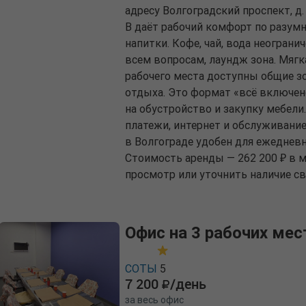
адресу Волгоградский проспект, д.
B даёт рабочий комфорт по разум
напитки. Кофе, чай, вода неогран
всем вопросам, лаундж зона. Мяг
рабочего места доступны общие зо
отдыха. Это формат «всё включено»
на обустройство и закупку мебел
платежи, интернет и обслуживание
в Волгограде удобен для ежеднев
Стоимость аренды — 262 200 ₽ в м
просмотр или уточнить наличие с
Офис на 3 рабочих мес
СОТЫ
5
7 200
/день
за весь офис