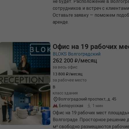
не будет. Расположение в Волгогр
сотрудников и встреч с клиентами
Оставьте заявку — поможем подоб
аренде.
Офис на 19 рабочих ме
BLOKS Волгоградский
262 200
/месяц
за весь офис
13 800
/месяц
за рабочее место
B
класс здания
Волгоградский проспект, д. 45
Белорусская
1 мин
Офис на 19 рабочих мест площадью
Волгограде. Просторное решение д
м² свободно размещаются рабочие 