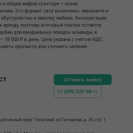
 к общей инфраструктуре — кухне,
онам. Это формат «всё включено»: заезжаете и
а обустройство и закупку мебели. Эксплуатация,
в аренду, поэтому итоговый платёж остаётся
удобен для ежедневных поездок команды и
 18 000 ₽ в день. Цена указана с учётом НДС.
ровать просмотр или уточнить наличие
ст
Оставить заявку
+7 (499) 520-98-**
ципальный округ Таганский, ул Гончарная, д. 30, стр. 1