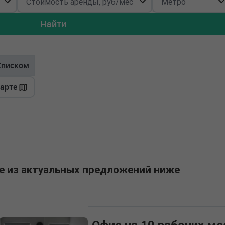
Найти
Списком
карте
е из актуальных предложений ниже
одить под ваш запрос