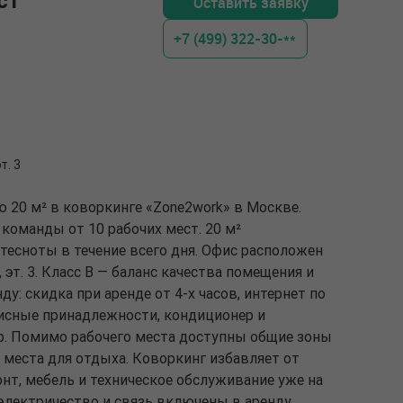
ст
Оставить заявку
+7 (499) 322-30-**
т. 3
 20 м² в коворкинге «Zone2work» в Москве.
команды от 10 рабочих мест. 20 м²
тесноты в течение всего дня. Офис расположен
1, эт. 3. Класс B — баланс качества помещения и
у: скидка при аренде от 4-х часов, интернет по
фисные принадлежности, кондиционер и
ер. Помимо рабочего места доступны общие зоны
и места для отдыха. Коворкинг избавляет от
нт, мебель и техническое обслуживание уже на
электричество и связь включены в аренду,