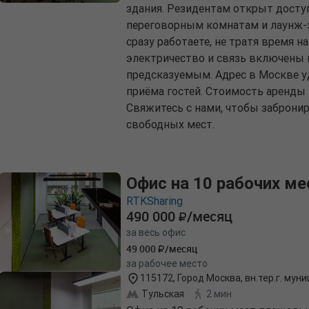
здания. Резидентам открыт доступ
переговорным комнатам и лаунж-з
сразу работаете, не тратя время н
электричество и связь включены 
предсказуемым. Адрес в Москве 
приёма гостей. Стоимость аренды —
Свяжитесь с нами, чтобы заброни
свободных мест.
Офис на 10 рабочих ме
RTKSharing
490 000
/месяц
за весь офис
49 000
/месяц
за рабочее место
115172, Город Москва, вн.тер.г. муни
Тульская
2 мин