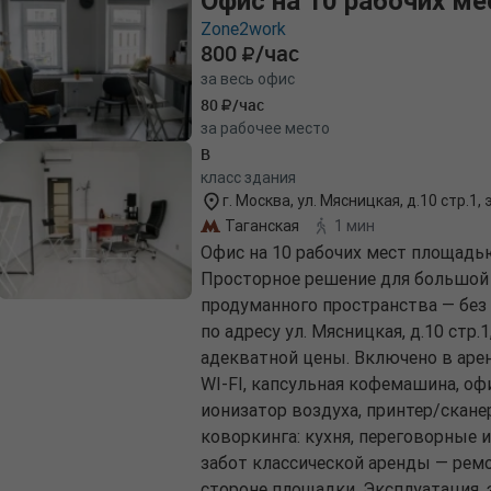
Офис на 10 рабочих ме
Zone2work
800
/час
за весь офис
80
/час
за рабочее место
B
класс здания
г. Москва, ул. Мясницкая, д.10 стр.1, э
Таганская
1 мин
Офис на 10 рабочих мест площадью
Просторное решение для большой 
продуманного пространства — без 
по адресу ул. Мясницкая, д.10 стр.
адекватной цены. Включено в аренд
WI-FI, капсульная кофемашина, о
ионизатор воздуха, принтер/скан
коворкинга: кухня, переговорные 
забот классической аренды — ремо
стороне площадки. Эксплуатация, 