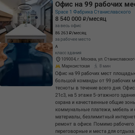
Офис на 99 рабочих ме
Space 1 Фабрика Станиславского
8 540 000
/месяц
за весь офис
86 263
/месяц
за рабочее место
A
класс здания
109004, г. Москва, ул. Станиславского
Марксистская
8 мин
Офис на 99 рабочих мест площадь
большой команды от 99 рабочих ме
тесноты в течение всего дня. Офис
21с3, на 5 этаже 5-этажного здани
охрана и качественные общие зоны
коммунальные платежи, мебель и 
материалы, безлимитный интернет
ремонт в офисе. Помимо рабочего 
переговорные и места для отдыха.