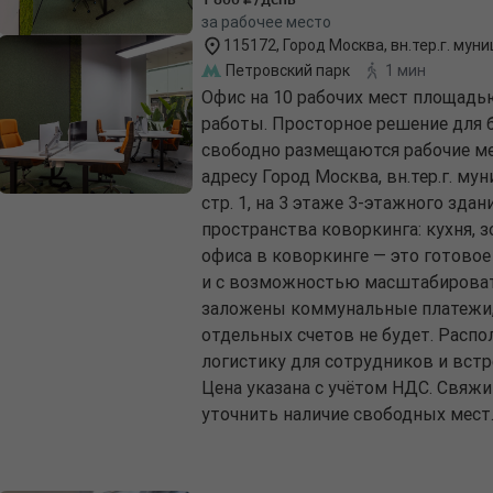
за рабочее место
115172, Город Москва, вн.тер.г. муни
Петровский парк
1 мин
Офис на 10 рабочих мест площадь
работы. Просторное решение для б
свободно размещаются рабочие мес
адресу Город Москва, вн.тер.г. мун
стр. 1, на 3 этаже 3-этажного зда
пространства коворкинга: кухня, 
офиса в коворкинге — это готовое
и с возможностью масштабироват
заложены коммунальные платежи,
отдельных счетов не будет. Расп
логистику для сотрудников и встре
Цена указана с учётом НДС. Свяжи
уточнить наличие свободных мест