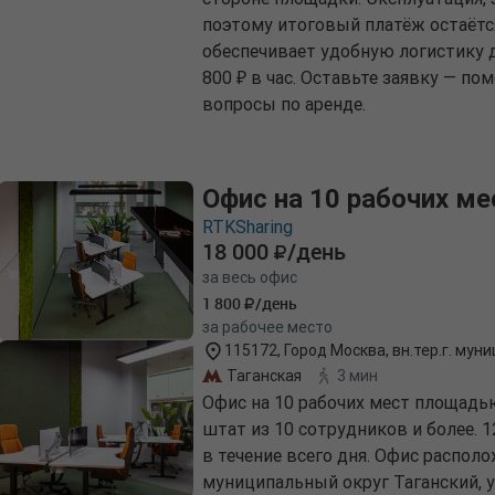
поэтому итоговый платёж остаёт
обеспечивает удобную логистику д
800 ₽ в час. Оставьте заявку — п
вопросы по аренде.
Офис на 10 рабочих ме
RTKSharing
18 000
/день
за весь офис
1 800
/день
за рабочее место
115172, Город Москва, вн.тер.г. муни
Таганская
3 мин
Офис на 10 рабочих мест площадь
штат из 10 сотрудников и более. 
в течение всего дня. Офис располож
муниципальный округ Таганский, ул 