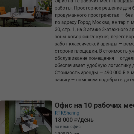
Офис на 10 рабочих мест площадь
работы. Просторное решение для 
продуманного пространства — без 
по адресу Город Москва, вн.тер.г. 
30, стр. 1, на 3 этаже 3-этажного
зоны коворкинга: кухня, перегово
забот классической аренды — ремо
стороне площадки. В стоимость у
обслуживание помещения — отдель
обеспечивает удобную логистику д
Стоимость аренды — 490 000 ₽ в м
заявку — поможем подобрать дату
Офис на 10 рабочих ме
RTKSharing
18 000
/день
за весь офис
1 800
/день