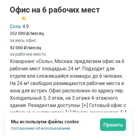
Офис на 6 рабочих мест
Соль
4.9
252 000
/месяц
за весь офис
42 000
/месяц
за рабочее место
Коворкинг «Соль», Москва: предлагаем офис на 6
рабочих мест площадью 24 м². Подходит для
отдела или сложившейся команды до 6 человек.
На 24 м² свободно размещаются рабочие места и
зона для встреч. Офис расположен по адресу пер.
Холодильный 3, 3 этаж, на 3 этаже 4-этажного
здания. Резидентам доступны: [+] Готовый офис с
мебелью и интернетом, [+] Печать документов, [+]
Зерновой кофе и чай, [+] Доступ 24/7, [+]
Мы используем файлы cookie
Принять
Ежедневная уборка. Резидентам открыт доступ к
Соглашение об использовании
общей инфраструктуре — кухне, переговорным