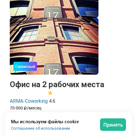
Сервисный
Офис на 2 рабочих места
ARMA-Coworking
4.6
70 000
/месяц
за весь офис
Мы используем файлы cookie
35 000
/месяц
Принять
Соглашение об использовании
за рабочее место
Офис на 2 рабочих места площадью 10 м² в