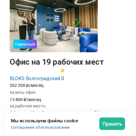
Сервисный
Офис на 19 рабочих мест
BLOKS Волгоградский
0
262 200
/месяц
за весь офис
13 800
/месяц
за рабочее место
Офис на 19 рабочих мест площадью 56 м² в
коворкинге «Blokvolgogradskaya» в Волгограде.
Мы используем файлы cookie
Принять
Просторное решение для большой команды от 19
Соглашение об использовании
рабочих мест. На 56 м² свободно размещаются