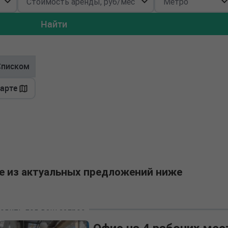
Найти
Списком
карте
е из актуальных предложений ниже
одить под ваш запрос