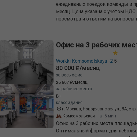
ежедневных поездок команды и пр
месяц. Цена указана с учётом НДС
просмотра и ответим на вопросы п
Офис на 3 рабочих мес
Workki Komsomolskaya -2
5
80 000
/месяц
за весь офис
26 667
/месяц
за рабочее место
B+
класс здания
г. Москва, Новорязанская ул., 8А, стр.
Комсомольская
5 мин
Офис на 3 рабочих места площадью
Оптимальный формат для небольшо