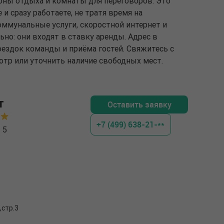
зоны отдыха и комнаты для переговоров. Это
и сразу работаете, не тратя время на
оммунальные услуги, скоростной интернет и
ьно: они входят в ставку аренды. Адрес в
ездок команды и приёма гостей. Свяжитесь с
отр или уточнить наличие свободных мест.
т
Оставить заявку
+7 (499) 638-21-**
I
5
,стр.3