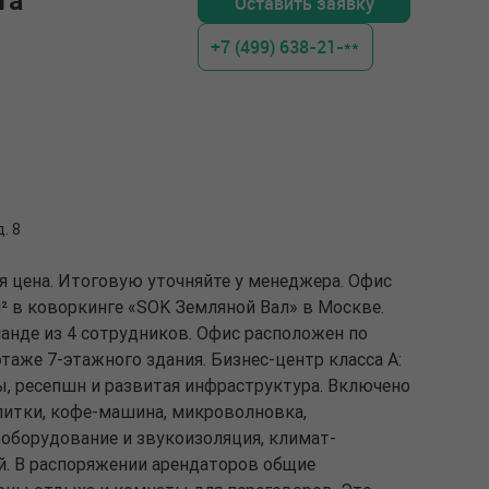
та
Оставить заявку
+7 (499) 638-21-**
. 8
я цена. Итоговую уточняйте у менеджера. Офис
² в коворкинге «SOK Земляной Вал» в Москве.
нде из 4 сотрудников. Офис расположен по
3 этаже 7-этажного здания. Бизнес-центр класса A:
 ресепшн и развитая инфраструктура. Включено
питки, кофе-машина, микроволновка,
 оборудование и звукоизоляция, климат-
й. В распоряжении арендаторов общие