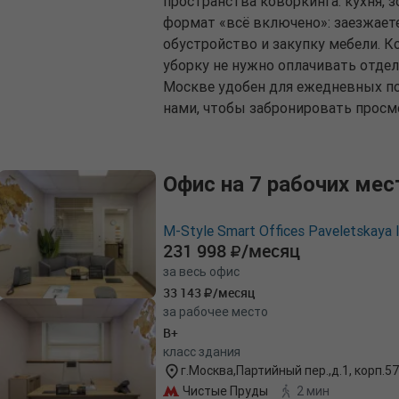
пространства коворкинга: кухня, 
формат «всё включено»: заезжаете 
обустройство и закупку мебели. К
уборку не нужно оплачивать отдел
Москве удобен для ежедневных по
нами, чтобы забронировать просм
Офис на 7 рабочих мес
M-Style Smart Offices Paveletskaya 
231 998
/месяц
за весь офис
33 143
/месяц
за рабочее место
B+
класс здания
г.Москва,Партийный пер.,д.1, корп.57
Чистые Пруды
2 мин