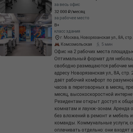
за весь офис
32 000
/месяц
за рабочее место
B+
класс здания
г. Москва, Новорязанская ул., 8А, стр.
Комсомольская
5 мин
Офис на 2 рабочих места площадью
Оптимальный формат для небольшо
свободно размещаются рабочие мес
адресу Новорязанская ул., 8А, стр.
даёт рабочий комфорт по разумной
часов в переговорных в месяц, пре
месяц, высокоскоростной интерне
Резидентам открыт доступ к обще
комнатам и лаунж-зонам. Аренда о
без вложений в ремонт и мебель 
команды. Коммунальные услуги, с
оплачивать отдельно: они входят 