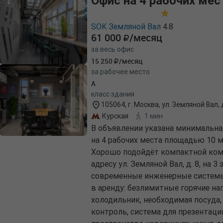
Офис на 4 рабочих мес
SOK Земляной Вал
4.8
61 000
/месяц
за весь офис
15 250
/месяц
за рабочее место
A
класс здания
105064, г. Москва, ул. Земляной Вал, д
Курская
1 мин
В объявлении указана минимальна
на 4 рабочих места площадью 10 м
Хорошо подойдёт компактной кома
адресу ул. Земляной Вал, д. 8, на 
современные инженерные системы,
в аренду: безлимитные горячие на
холодильник, необходимая посуда,
контроль, система для презентаци