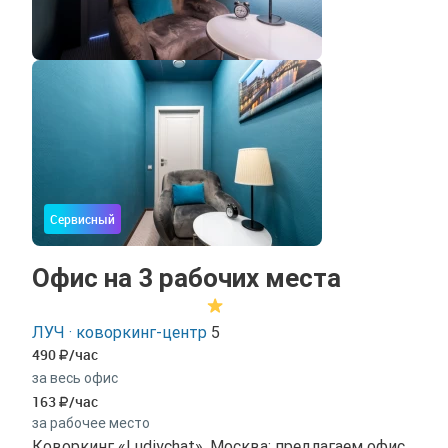
Сервисный
Офис на 3 рабочих места
ЛУЧ · коворкинг-центр
5
490
/час
за весь офис
163
/час
за рабочее место
Коворкинг «Ludiychat», Москва: предлагаем офис