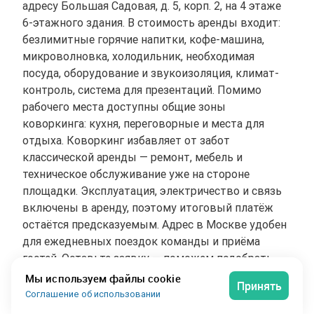
адресу Большая Садовая, д. 5, корп. 2, на 4 этаже
6-этажного здания. В стоимость аренды входит:
безлимитные горячие напитки, кофе-машина,
микроволновка, холодильник, необходимая
посуда, оборудование и звукоизоляция, климат-
контроль, система для презентаций. Помимо
рабочего места доступны общие зоны
коворкинга: кухня, переговорные и места для
отдыха. Коворкинг избавляет от забот
классической аренды — ремонт, мебель и
техническое обслуживание уже на стороне
площадки. Эксплуатация, электричество и связь
включены в аренду, поэтому итоговый платёж
остаётся предсказуемым. Адрес в Москве удобен
для ежедневных поездок команды и приёма
гостей. Оставьте заявку — поможем подобрать
дату просмотра и ответим на вопросы по аренде.
Мы используем файлы cookie
Принять
Соглашение об использовании
Маяковская
3 мин