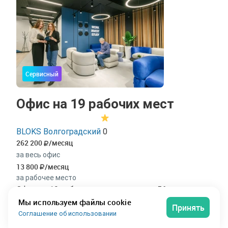
Сервисный
Офис на 19 рабочих мест
BLOKS Волгоградский
0
262 200
/месяц
за весь офис
13 800
/месяц
за рабочее место
Офис на 19 рабочих мест площадью 56 м² в
коворкинге «Blokvolgogradskaya» в Волгограде.
Мы используем файлы cookie
Принять
Просторное решение для большой команды от 19
Соглашение об использовании
рабочих мест. На 56 м² свободно размещаются