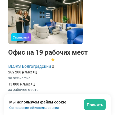
Сервисный
Офис на 19 рабочих мест
BLOKS Волгоградский
0
262 200
/месяц
за весь офис
13 800
/месяц
за рабочее место
Офис на 19 рабочих мест площадью 56 м² в
коворкинге «Blokvolgogradskaya» в Волгограде.
Мы используем файлы cookie
Принять
Просторное решение для большой команды от 19
Соглашение об использовании
рабочих мест. На 56 м² свободно размещаются