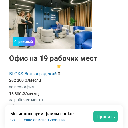
Сервисный
Офис на 19 рабочих мест
BLOKS Волгоградский
0
262 200
/месяц
за весь офис
13 800
/месяц
за рабочее место
Офис на 19 рабочих мест площадью 56 м² в
коворкинге «Blokvolgogradskaya» в Волгограде.
Мы используем файлы cookie
Принять
Просторное решение для большой команды от 19
Соглашение об использовании
рабочих мест. На 56 м² свободно размещаются