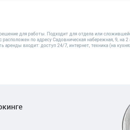
решение для работы. Подходит для отдела или сложившейс
 расположен по адресу Садовническая набережная, 9, на 2 
 аренды входит: доступ 24/7, интернет, техника (на кухн
 коммунальные услуги. Резидентам открыт доступ к обще
ссической аренды — ремонт, мебель и техническое обслуж
ачивать отдельно: они входят в ставку аренды. Цена аренды
тра и ответим на вопросы по аренде.
ркинге