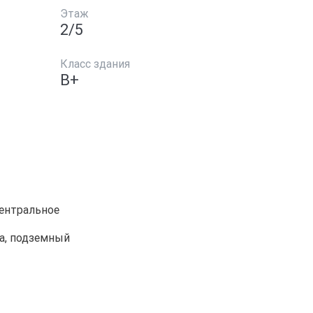
Этаж
2/5
Класс здания
B+
ентральное
а, подземный