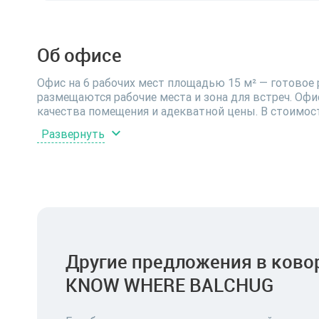
Об офисе
Офис на 6 рабочих мест площадью 15 м² — готовое 
размещаются рабочие места и зона для встреч. Офис
качества помещения и адекватной цены. В стоимость
обслуживание СКУД, изготовление пропусков-карт,
Развернуть
и лаунж-зонам. Коворкинг избавляет от забот кла
услуги, скоростной интернет и уборку не нужно опл
Оставьте заявку — поможем подобрать дату просмо
Другие предложения в ково
KNOW WHERE BALCHUG