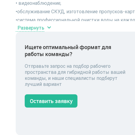
• видеонаблюдение;
•обслуживание СКУД, изготовление пропусков-карт
•система профессиональной очистки воды на каждой 
Развернуть
•коммунальные услуги;
•уборка;
•эксплуатация;
Ищете оптимальный формат для
работы команды?
•мелкий ремонт/обеспечение;
•принтерные зоны;
Отправьте запрос на подбор рабочего
•зерновой кофе, обслуживание кофемашины.
пространства для гибридной работы вашей
команды, и наши специалисты подберут
лучший вариант
Оставить заявку