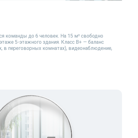
я команды до 6 человек. На 15 м² свободно
этаже 5-этажного здания. Класс B+ — баланс
ях, в переговорных комнатах), видеонаблюдение,
й инфраструктуре — кухне, переговорным комнатам
ивание уже на стороне площадки. Коммунальные
: 300 000 ₽ в месяц. Цена указана с учётом НДС.