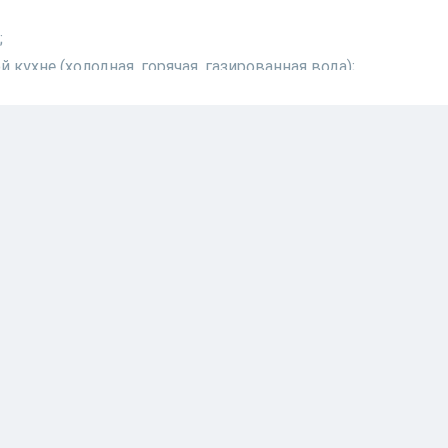
;
кухне (холодная, горячая, газированная вода);