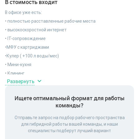
В стоимость входит
В офисе уже есть:
• полностью расставленные рабочие места
• высокоскоростной интернет
• ІТ-сопровождение
•МФУ с картриджами
•Кулер ( +100 л воды/мес)
• Мини-кухня
• Клининг
Развернуть
• техническое обслуживание
• возможность въехать в день просмотра
Ищете оптимальный формат для работы
• онлайн-договор за 5 минут
команды?
• фитнес-зал (только для резидентов)
• Умный офис с `Алисой`
Отправьте запрос на подбор рабочего пространства
для гибридной работы вашей команды, и наши
• Юр.адрес
специалисты подберут лучший вариант
• Одно машино-место