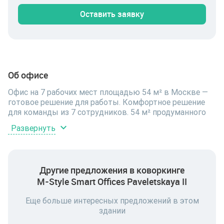
Оставить заявку
Об офисе
Офис на 7 рабочих мест площадью 54 м² в Москве —
готовое решение для работы. Комфортное решение
для команды из 7 сотрудников. 54 м² продуманного
пространства — без тесноты в течение всего дня.
Развернуть
Офис расположен по адресу Партийный пер., д.1,
корп.57, стр.1, на 1 этаже 4-этажного здания. Класс B
— баланс качества помещения и адекватной цены.
Резидентам доступны: полностью расставленные
Другие предложения в коворкинге
рабочие места, высокоскоростной интернет, іТ-
M-Style Smart Offices Paveletskaya II
сопровождение, МФУ с картриджами, мини-кухня,
техническое обслуживание. Помимо рабочего места
Еще больше интересных предложений в этом
доступны общие зоны коворкинга: кухня,
здании
переговорные и места для отдыха. Коворкинг
избавляет от забот классической аренды — ремонт,