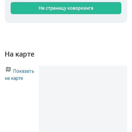
мебель и техническое обслуживание уже на стороне
На страницу коворкинга
площадки. Коммунальные услуги, скоростной
интернет и уборку не нужно оплачивать отдельно: они
входят в ставку аренды. Расположение в Москве
обеспечивает удобную логистику для сотрудников и
встреч с клиентами. Аренда — 219 660 ₽ в месяц.
Свяжитесь с нами, чтобы забронировать просмотр
или уточнить наличие свободных мест.
На карте
Показать
на карте