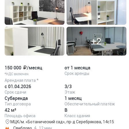
+2
150 000
/месяц
от 1 месяца
Срок аренды
*НДС включен
Арендная плата *
с 01.04.2026
3/3
Срок сдачи
Этаж
Субаренда
1 месяц
Тип договора
Обеспечительный платёж
42 м²
B
Площадь офиса
Класс здания
МЦК/м. «Ботанический сад», пр-д Серебрякова, 14с15
Свиблово
12 мин