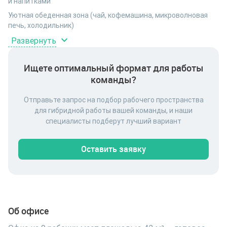
и напитками
Уютная обеденная зона (чай, кофемашина, микроволновая
печь, холодильник)
Переговорные - 16 часов аренды переговорных включены в
Развернуть
стоимость (свыше - 20% скидка на переговорные)
- Скоростной стабильный интернет Wi-Fi (проводной
Ищете оптимальный формат для работы
интернет)
команды?
- Принтер/Сканер. Печать 100 листов на 1 рабочее место
Отправьте запрос на подбор рабочего пространства
для гибридной работы вашей команды, и наши
специалисты подберут лучший вариант
Оставить заявку
Об офисе