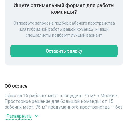
Ищете оптимальный формат для работы
команды?
Отправьте запрос на подбор рабочего пространства
для гибридной работы вашей команды, и наши
специалисты подберут лучший вариант
Оставить заявку
Об офисе
Офис на 15 рабочих мест площадью 75 м² в Москве.
Просторное решение для большой команды от 15
рабочих мест. 75 м² продуманного пространства — без
тесноты в течение всего дня. Офис расположен по
Развернуть
адресу тестовая улица, дом 6, на 3 этаже 2-этажного
здания. В распоряжении арендаторов общие