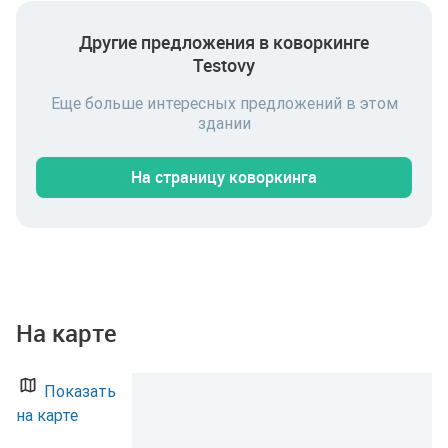
пространства коворкинга: кухня, зоны отдыха и
комнаты для переговоров. Это формат «всё
Другие предложения в коворкинге
включено»: заезжаете и сразу работаете, не тратя
Testovy
время на обустройство и закупку мебели.
Эксплуатация, электричество и связь включены в
Еще больше интересных предложений в этом
аренду, поэтому итоговый платёж остаётся
здании
предсказуемым. Расположение в Москве
обеспечивает удобную логистику для сотрудников и
встреч с клиентами. Цена аренды: 1 345 433 ₽ в месяц.
На страницу коворкинга
Цена указана с учётом НДС. Оставьте заявку —
поможем подобрать дату просмотра и ответим на
вопросы по аренде.
На карте
Показать
на карте