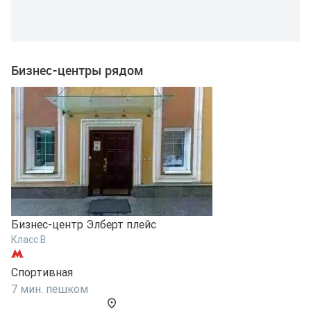
Бизнес-центры рядом
Бизнес-центр Элберт плейс
Класс B
Б
Спортивная
К
7 мин. пешком
С