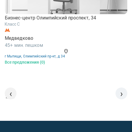
Бизнес-центр Олимпийский проспект, 34
Б
Класс C
К
Медведково
М
45+ мин. пешком
4
г Мытищи, Олимпийский пр-кт, д 34
г
Все предложения (0)
В
‹
›
1/15