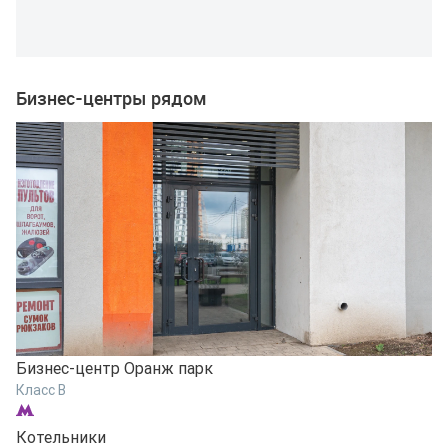
Бизнес-центры рядом
Бизнес-центр Оранж парк
Б
Класс B
К
Котельники
К