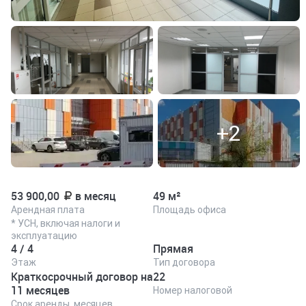
+2
53 900,00
в месяц
49 м²
Арендная плата
Площадь офиса
* УСН, включая налоги и
эксплуатацию
4 / 4
Прямая
Этаж
Тип договора
Краткосрочный договор на
22
11 месяцев
Номер налоговой
Срок аренды, месяцев