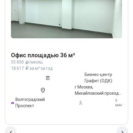
Офис площадью 36 м²
55 850
/месяц
18 617
за м² за год
Бизнес-центр
Графит (ОДК)
г Москва,
Михайловский проезд,
Волгоградский
д 1 стр 1
9
мин
Проспект
‹
›