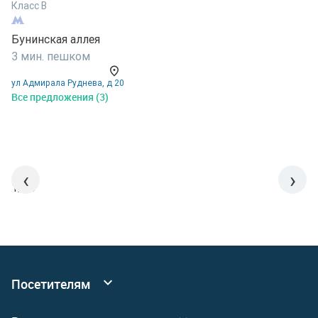
Класс B
Бунинская аллея
Б
3 мин. пешком
К
ул Адмирала Руднева, д 20
Б
Все предложения (3)
1
п
26
В
‹
›
1/15
Посетителям
Все коворкинги