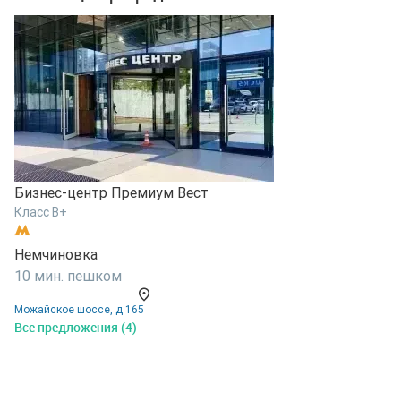
Бизнес-центр Премиум Вест
Б
Класс B+
К
Немчиновка
С
10 мин. пешком
1
Можайское шоссе, д 165
у
Все предложения (4)
В