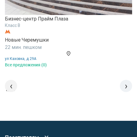
Бизнес-центр Прайм Плаза
Б
Класс B
К
Новые Черемушки
К
22 мин. пешком
1
ул Каховка, д 29А
у
Все предложения (0)
В
‹
›
1/15