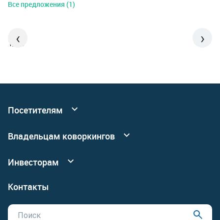
Все предложения (1)
‹
›
1/15
Посетителям
Все коворкинги
Владельцам коворкингов
События
Реклама
Подробнее о сервисных офисах
Инвесторам
Новый коворкинг
Инвестировать в коворкинги
Контакты
Владельцам недвижимости