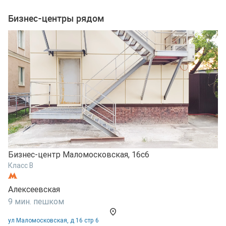
Бизнес-центры рядом
Б
К
Бизнес-центр Маломосковская, 16с6
А
Класс B
9
Алексеевская
у
9 мин. пешком
В
ул Маломосковская, д 16 стр 6