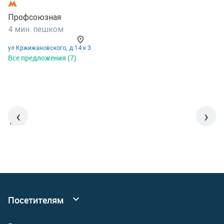
Профсоюзная
П
4 мин. пешком
1
ул Кржижановского, д 14 к 3
у
Все предложения (7)
В
‹
›
1/15
Посетителям
Все коворкинги