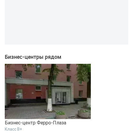
Бизнес-центры рядом
Бизнес-центр Ферро-Плаза
Б
Класс B+
К