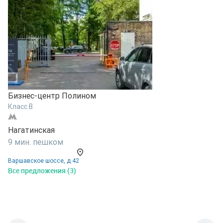
Бизнес-центр Полином
Класс B
Нагатинская
Б
9 мин. пешком
т
К
Варшавское шоссе, д 42
Все предложения (3)
Н
1
В
В